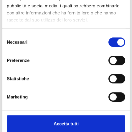
Data
pubblicità e social media, i quali potrebbero combinarle
con altre informazioni che ha fornito loro o che hanno
Iscrizione
raccolto dal suo utilizzo dei loro servizi.
Selezione
Necessari
del
consenso
Preferenze
Informazioni:
Statistiche
Comprensorio:
Piana di Lucca
Frazione / Località:
Lucca
Marketing
Sede / Indirizzo:
Piazzale del Risorgimento,
Lucca
Contatti:
Comune di Lucca
Orario di apertura:
sempre aperto
Accetta tutti
Inaugurazione:
gratuito