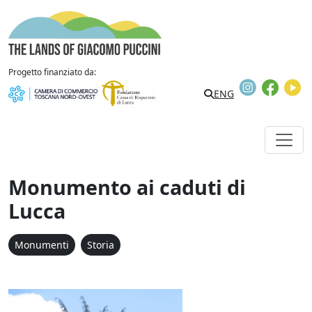
Vai al contenuto
The Lands of Giacomo Puccini
Progetto finanziato da:
Instagram
Faceb
Y
Search
ENG
Monumento ai caduti di
Lucca
Monumenti
Storia
Monumento ai caduti di 