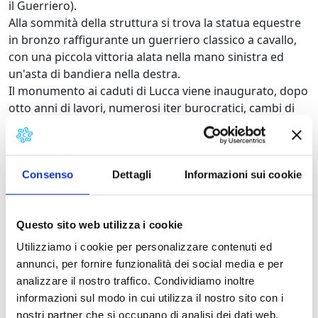
il Guerriero).
Alla sommità della struttura si trova la statua equestre
in bronzo raffigurante un guerriero classico a cavallo,
con una piccola vittoria alata nella mano sinistra ed
un'asta di bandiera nella destra.
Il monumento ai caduti di Lucca viene inaugurato, dopo
otto anni di lavori, numerosi iter burocratici, cambi di
bozzetto e divergenze sulla collocazione, nel 1930 alla
presenza del re.
Dettagli:
Consenso
Dettagli
Informazioni sui cookie
Bibliografia
Questo sito web utilizza i cookie
Utilizziamo i cookie per personalizzare contenuti ed
Autore
annunci, per fornire funzionalità dei social media e per
analizzare il nostro traffico. Condividiamo inoltre
Committenza
informazioni sul modo in cui utilizza il nostro sito con i
nostri partner che si occupano di analisi dei dati web,