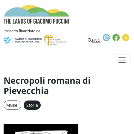
Vai al contenuto
The Lands of Giacomo Puccini
Progetto finanziato da:
Instagram
Faceb
Y
Search
ENG
Necropoli romana di
Pievecchia
Musei
Storia
Necropoli romana di Pie