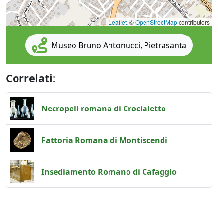
Leaflet
, ©
OpenStreetMap
contributors
Museo Bruno Antonucci, Pietrasanta
Correlati:
Necropoli romana di Crocialetto / Roman necropo
Necropoli romana di Crocialetto
Fattoria Romana di Montiscendi / Roman farm o
Fattoria Romana di Montiscendi
Insediamento Romano di Cafaggio / Roman sett
Insediamento Romano di Cafaggio