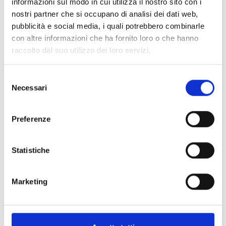
informazioni sul modo in cui utilizza il nostro sito con i
nostri partner che si occupano di analisi dei dati web,
pubblicità e social media, i quali potrebbero combinarle
con altre informazioni che ha fornito loro o che hanno
Informazioni:
raccolto dal suo utilizzo dei loro servizi.
Contatti:
Museo Archeologico Versiliese
"B. Antonucci"
Selezione
Necessari
del
Comprensorio:
Versilia
consenso
Frazione / Località:
Pietrasanta
Preferenze
Epoca:
I secolo - II secolo d.C.
Stagione consigliata:
primavera - estate
Statistiche
Marketing
+