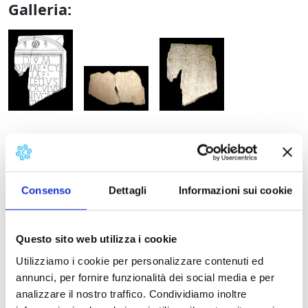
Galleria:
Pietrasanta, stele funeraria di Oppia Cyrilla, 
Pietrasanta, stel
Pietrasanta, stele funeraria di
Dettagli:
Bibliografia
Consenso
Dettagli
Informazioni sui cookie
Notizie Storiche
Questo sito web utilizza i cookie
Stato di conservazione
Utilizziamo i cookie per personalizzare contenuti ed
annunci, per fornire funzionalità dei social media e per
analizzare il nostro traffico. Condividiamo inoltre