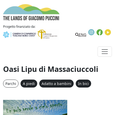
Vai al contenuto
The Lands of Giacomo Puccini
Progetto finanziato da:
Instagram
Faceb
Y
Search
ENG
Oasi Lipu di Massaciuccoli
Parchi
A piedi
Adatto a bambini
In bici
Oasi Lipu di Massaciucco