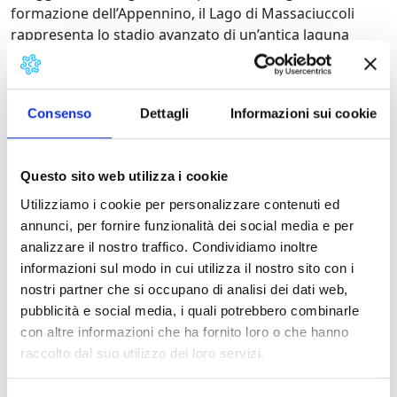
formazione dell’Appennino, il Lago di Massaciuccoli
rappresenta lo stadio avanzato di un’antica laguna
costiera, arretrata con l’avanzare della linea di costa ed
il ripascimento dei sedimenti trasportati dai fiumi della
piana pisana e versiliese.
Consenso
Dettagli
Informazioni sui cookie
Galleria:
Oasi Lipu di Mas
Questo sito web utilizza i cookie
Utilizziamo i cookie per personalizzare contenuti ed
annunci, per fornire funzionalità dei social media e per
analizzare il nostro traffico. Condividiamo inoltre
Oasi Lipu di
Oasi Lipu di
Oasi Lipu di
informazioni sul modo in cui utilizza il nostro sito con i
Massaciuccoli,
Massaciuccoli,
Massaciuccoli,
nostri partner che si occupano di analisi dei dati web,
l’entrata del
uno dei
battello per
pubblicità e social media, i quali potrebbero combinarle
parco
percorsi
visite
con altre informazioni che ha fornito loro o che hanno
raccolto dal suo utilizzo dei loro servizi.