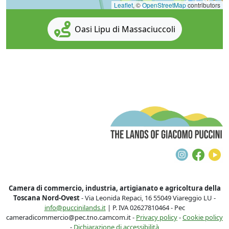
Leaflet
, ©
OpenStreetMap
contributors
Oasi Lipu di Massaciuccoli
T
Instagra
Face
Y
Camera di commercio, industria, artigianato e agricoltura della
Toscana Nord-Ovest
- Via Leonida Repaci, 16 55049 Viareggio LU -
info@puccinilands.it
| P. IVA 02627810464 - Pec
cameradicommercio@pec.tno.camcom.it -
Privacy policy
-
Cookie policy
-
Dichiarazione di accessibilità