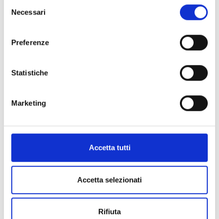
Selezione
Necessari
del
consenso
Informazioni:
Preferenze
Comprensorio:
Versilia
Statistiche
Comune:
Massarosa
Telefono:
+39 0584 975567
Marketing
Sito web
Facebook
Instagram
Email
Accetta tutti
Accetta selezionati
+
−
Rifiuta