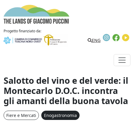
Vai al contenuto
The Lands of Giacomo Puccini
Progetto finanziato da:
Instagram
Faceb
Y
Search
ENG
Salotto del vino e del verde: il
Montecarlo D.O.C. incontra
gli amanti della buona tavola
Fiere e Mercati
Enogastronomia