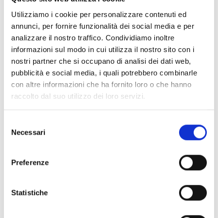
Utilizziamo i cookie per personalizzare contenuti ed
Informazioni:
annunci, per fornire funzionalità dei social media e per
analizzare il nostro traffico. Condividiamo inoltre
Comune/Località:
Montecarlo
informazioni sul modo in cui utilizza il nostro sito con i
nostri partner che si occupano di analisi dei dati web,
Sede / Indirizzo:
Istituto Pellegrini
Carmignani
pubblicità e social media, i quali potrebbero combinarle
con altre informazioni che ha fornito loro o che hanno
Periodo di
Dal 30 agosto al 5
svolgimento:
settembre
raccolto dal suo utilizzo dei loro servizi.
Sito web:
www.montecarloditoscana.it
Selezione
Facebook
Email
Necessari
del
consenso
Preferenze
Statistiche
+