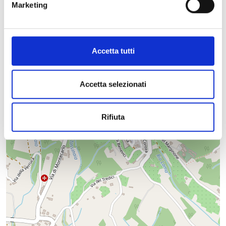
Marketing
−
Accetta tutti
Accetta selezionati
Rifiuta