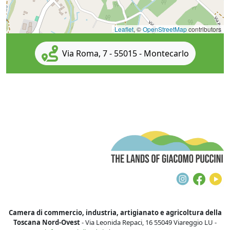
Leaflet
, ©
OpenStreetMap
contributors
Via Roma, 7 - 55015 - Montecarlo
T
Instagra
Face
Y
Camera di commercio, industria, artigianato e agricoltura della
Toscana Nord-Ovest
- Via Leonida Repaci, 16 55049 Viareggio LU -