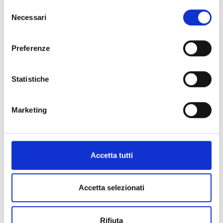
Selezione
Necessari
del
consenso
Preferenze
Informazioni:
Statistiche
Comprensorio:
Piana di Lucca
Frazione / Località:
Lucca
Marketing
Fondazione:
IX secolo
Accetta tutti
Accetta selezionati
+
−
Rifiuta