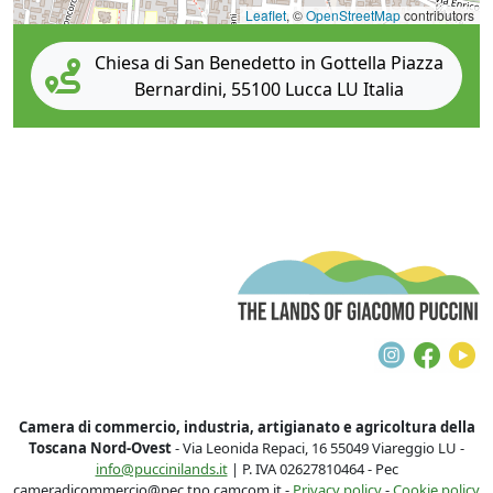
Leaflet
, ©
OpenStreetMap
contributors
Chiesa di San Benedetto in Gottella Piazza
Bernardini, 55100 Lucca LU Italia
T
Instagra
Face
Y
Camera di commercio, industria, artigianato e agricoltura della
Toscana Nord-Ovest
- Via Leonida Repaci, 16 55049 Viareggio LU -
info@puccinilands.it
| P. IVA 02627810464 - Pec
cameradicommercio@pec.tno.camcom.it -
Privacy policy
-
Cookie policy