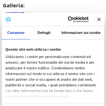
Galleria:
Lucca. Chiesa di San Benedetto in Gottella, a
Lucca. Chiesa di San Benedetto 
L
Lucca. Chiesa di
Consenso
Dettagli
Informazioni sui cookie
Lucca. Chiesa di San Benedetto in Gottella, pi
Questo sito web utilizza i cookie
Utilizziamo i cookie per personalizzare contenuti ed
annunci, per fornire funzionalità dei social media e per
analizzare il nostro traffico. Condividiamo inoltre
informazioni sul modo in cui utilizza il nostro sito con i
nostri partner che si occupano di analisi dei dati web,
pubblicità e social media, i quali potrebbero combinarle
Dettagli:
con altre informazioni che ha fornito loro o che hanno
raccolto dal suo utilizzo dei loro servizi.
Notizie Storiche