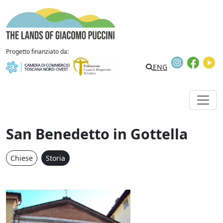
Vai al contenuto
The Lands of Giacomo Puccini
Progetto finanziato da:
Instagram
Faceb
Y
Search
ENG
San Benedetto in Gottella
Chiese
Storia
San Benedetto in Gottella