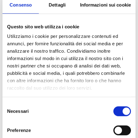
Dettagli:
Consenso
Dettagli
Informazioni sui cookie
Notizie Storiche
Questo sito web utilizza i cookie
Utilizziamo i cookie per personalizzare contenuti ed
annunci, per fornire funzionalità dei social media e per
analizzare il nostro traffico. Condividiamo inoltre
informazioni sul modo in cui utilizza il nostro sito con i
nostri partner che si occupano di analisi dei dati web,
Informazioni:
pubblicità e social media, i quali potrebbero combinarle
con altre informazioni che ha fornito loro o che hanno
Comprensorio:
Mediavalle
raccolto dal suo utilizzo dei loro servizi.
Frazione / Località:
Barga
Telefono:
0583 723146
Selezione
Fondazione:
XV secolo
Necessari
del
Sede / Indirizzo:
Via dei Frati, 30, 55051 Barga
consenso
(LU)
Preferenze
Sito web