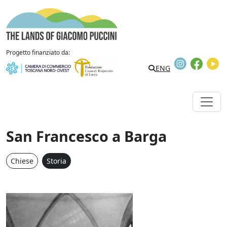
Vai al contenuto
The Lands of Giacomo Puccini
Progetto finanziato da:
Instagram
Faceb
Y
Search
ENG
San Francesco a Barga
Chiese
Storia
San Francesco a Barga / 