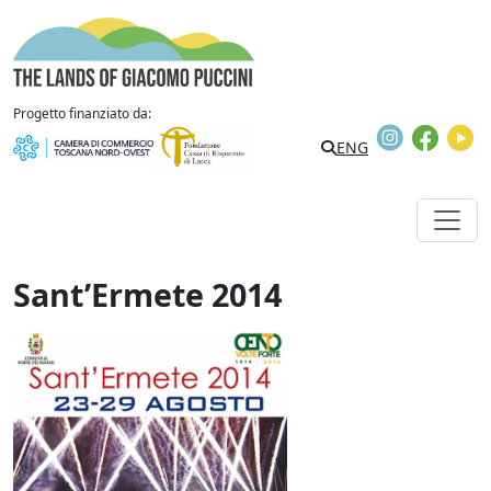
Vai al contenuto
The Lands of Giacomo Puccini
Progetto finanziato da:
Instagram
Faceb
Y
Search
ENG
Sant’Ermete 2014
Sant'Ermete 2014