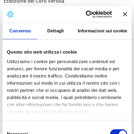
Esibizione del Coro Versilia
in occasione dei 40 anni di attività
Lunedì 25
Ore 10.00
Consenso
Dettagli
Informazioni sui cookie
Pontile: “
Palio dei Sindaci”
Ore 11.00
Pontile:
“Palio dei Bagni”
– Memorial Luigi Aliboni
Questo sito web utilizza i cookie
(arrivo al Bagno Pennone)
Utilizziamo i cookie per personalizzare contenuti ed
Martedì 26
annunci, per fornire funzionalità dei social media e per
Ore 21:15
analizzare il nostro traffico. Condividiamo inoltre
Piazza Dante – Municipio:
informazioni sul modo in cui utilizza il nostro sito con i
Corteo Storico religioso con le reliquie del Santo
nostri partner che si occupano di analisi dei dati web,
Patrono
pubblicità e social media, i quali potrebbero combinarle
(arrivo alla Chiesa di Sant’Ermete)
con altre informazioni che ha fornito loro o che hanno
Al termine in Piazza Garibaldi:
raccolto dal suo utilizzo dei loro servizi.
Esibizione degli sbandieratori della Contrada il Ponte e
dei gruppi partecipanti al Corteo Storico
Selezione
Premiazione vincitori
“Palio dei Bagni”
Necessari