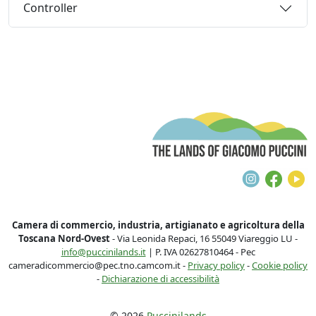
Controller
T
Instagra
Face
Y
Camera di commercio, industria, artigianato e agricoltura della
Toscana Nord-Ovest
- Via Leonida Repaci, 16 55049 Viareggio LU -
info@puccinilands.it
| P. IVA 02627810464 - Pec
cameradicommercio@pec.tno.camcom.it -
Privacy policy
-
Cookie policy
-
Dichiarazione di accessibilità
© 2026
Puccinilands