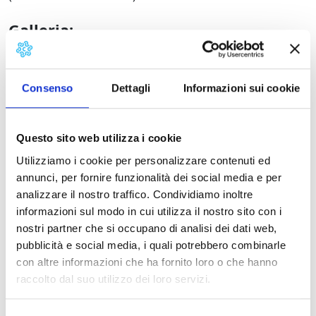
Galleria:
Seravezza, veduta panoramica
Consenso
Dettagli
Informazioni sui cookie
Seravezza, fibula in bronzo
Questo sito web utilizza i cookie
Dettagli:
Utilizziamo i cookie per personalizzare contenuti ed
annunci, per fornire funzionalità dei social media e per
Bibliografia
analizzare il nostro traffico. Condividiamo inoltre
informazioni sul modo in cui utilizza il nostro sito con i
nostri partner che si occupano di analisi dei dati web,
Notizie Storiche
pubblicità e social media, i quali potrebbero combinarle
con altre informazioni che ha fornito loro o che hanno
Stato di conservazione
raccolto dal suo utilizzo dei loro servizi.