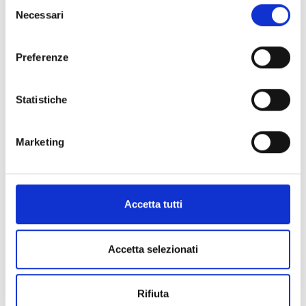
Selezione
Necessari
del
consenso
Preferenze
Informazioni:
Comprensorio:
Versilia
Statistiche
Frazione / Località:
Seravezza
Epoca:
Prima metà I secolo a.C.
Marketing
Contatti:
Museo archeologico Versiliese
Accetta tutti
Accetta selezionati
+
−
Rifiuta