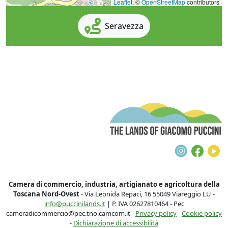
Leaflet
, ©
OpenStreetMap
contributors
Seravezza
T
Instagra
Face
Y
Camera di commercio, industria, artigianato e agricoltura della
Toscana Nord-Ovest
- Via Leonida Repaci, 16 55049 Viareggio LU -
info@puccinilands.it
| P. IVA 02627810464 - Pec
cameradicommercio@pec.tno.camcom.it -
Privacy policy
-
Cookie policy
-
Dichiarazione di accessibilità