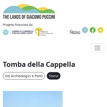
Vai al contenuto
The Lands of Giacomo Puccini
Progetto finanziato da:
Instagram
Faceb
Y
Search
ENG
Tomba della Cappella
Siti Archeologici e Ponti
Storia
Tomba della Cappella / 