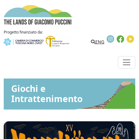
Vai al contenuto
The Lands of Giacomo Puccini
Progetto finanziato da:
Instagram
Faceb
Y
Search
ENG
Giochi e
Intrattenimento
M