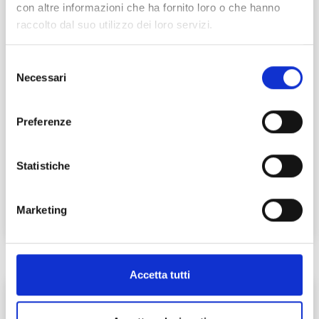
con altre informazioni che ha fornito loro o che hanno
raccolto dal suo utilizzo dei loro servizi.
Selezione
Necessari
del
consenso
Preferenze
GiglioLab Estate
Rassegne
Statistiche
13 luglio - 7 agosto 2020
piazza del giglio lucca
Marketing
Accetta tutti
L