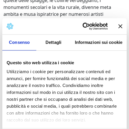
quiete delle spiagge, le colline verdeggianti, i
monumenti secolari e la vita rurale, divenne meta
ambita e musa ispiratrice per numerosi artisti
dell’epoca: non solo pittori, ma anche musicisti, poeti e
scrittori.
In questa mostra emergono i paesaggi di una città
Consenso
Dettagli
Informazioni sui cookie
quasi incantata, in equilibrio con la natura, immortalata
da pittori di grande calibro quali: Moses Levy, Alfredo
Meschi, Nino Carrara, Giovan Battista Santini, Plinio
Questo sito web utilizza i cookie
Nomellini e Lorenzo Viani, che hanno fatto la storia
Utilizziamo i cookie per personalizzare contenuti ed
dell’arte della Toscana.
annunci, per fornire funzionalità dei social media e per
L’esposizione, ad
ingresso libero
, propone anche opere
analizzare il nostro traffico. Condividiamo inoltre
di Carlo Carrà, realizzate quando era ospite a Coreglia
informazioni sul modo in cui utilizza il nostro sito con i
da Pascoli, nonché dipinti di artisti contemporanei
nostri partner che si occupano di analisi dei dati web,
come Marzia Martelli, Alessandro Tofanelli, Antonio
pubblicità e social media, i quali potrebbero combinarle
Vignocchi e Marco Pasega.
con altre informazioni che ha fornito loro o che hanno
raccolto dal suo utilizzo dei loro servizi.
Grazie alla collaborazione con L’associazione Cluster, la