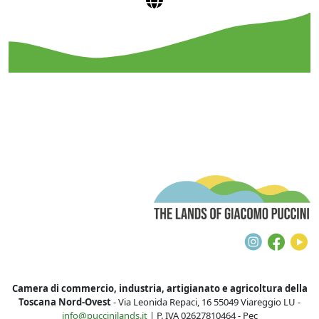
T
Instagra
Face
Y
Camera di commercio, industria, artigianato e agricoltura della
Toscana Nord-Ovest
- Via Leonida Repaci, 16 55049 Viareggio LU -
info@puccinilands.it
| P. IVA 02627810464 - Pec