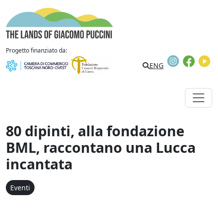
Vai al contenuto
The Lands of Giacomo Puccini
Progetto finanziato da:
Instagram
Faceb
Y
Search
ENG
80 dipinti, alla fondazione
BML, raccontano una Lucca
incantata
Eventi