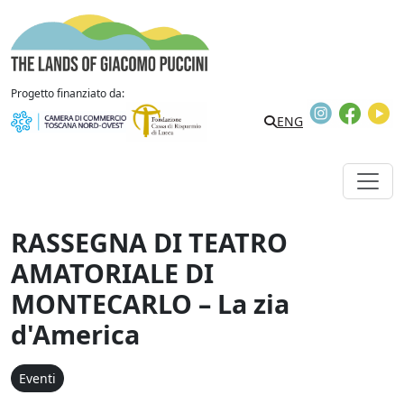
Vai al contenuto
The Lands of Giacomo Puccini
Progetto finanziato da:
Instagram
Faceb
Y
Search
ENG
RASSEGNA DI TEATRO
AMATORIALE DI
MONTECARLO – La zia
d'America
Eventi