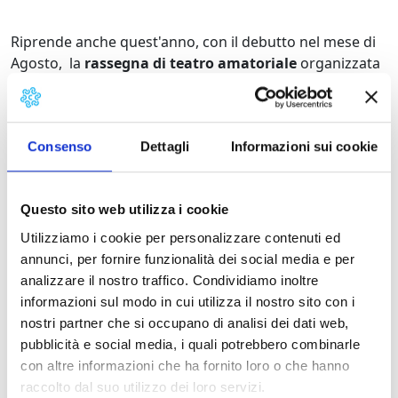
Riprende anche quest'anno, con il debutto nel mese di
Agosto, la
rassegna di teatro amatoriale
organizzata
dalla
F.I.T.A., Federazione Italiana Teatro Amatori di
Lucca
e realizzata con il sostegno del
Comune di
Montecarlo.
Consenso
Dettagli
Informazioni sui cookie
In programma
oggi
, Domenica 6 agosto
alle ore 21:30
Questo sito web utilizza i cookie
– La zia d’America,
commedia brillante di
George
Utilizziamo i cookie per personalizzare contenuti ed
Deval
. Regia di
Roberto Birindelli. Compagnia Teatro
annunci, per fornire funzionalità dei social media e per
Studio
. Una pochade alla francese condita in salsa
analizzare il nostro traffico. Condividiamo inoltre
italiana, con i travestimenti, le situazioni da suspense
informazioni sul modo in cui utilizza il nostro sito con i
comica ed i tradimenti veri o presunti.
nostri partner che si occupano di analisi dei dati web,
pubblicità e social media, i quali potrebbero combinarle
con altre informazioni che ha fornito loro o che hanno
Per gustare al meglio le tiepide serate estive, la
raccolto dal suo utilizzo dei loro servizi.
programmazione si svolge presso il
Chiostro di