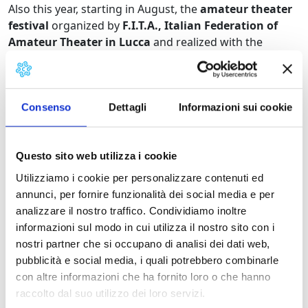
Also this year, starting in August, the
amateur theater
festival
organized by
F.I.T.A., Italian Federation of
Amateur Theater in Lucca
and realized with the
support of the
town of Montecarlo
.
Consenso
Dettagli
Informazioni sui cookie
The program of today
,
Sunday 6 August
at 9.30 pm, is
La zia d'America
, a brilliant comedy by
George Deval
directed by
Roberto Birindelli.
Compagnia Teatro
Questo sito web utilizza i cookie
Studio
.. A French pochade dressed with Italian sauce,
with disguises, comic suspense situations and true or
Utilizziamo i cookie per personalizzare contenuti ed
presumed betrayal.
annunci, per fornire funzionalità dei social media e per
analizzare il nostro traffico. Condividiamo inoltre
informazioni sul modo in cui utilizza il nostro sito con i
nostri partner che si occupano di analisi dei dati web,
To enjoy the warm summer evenings in open air, the
pubblicità e social media, i quali potrebbero combinarle
program takes place at the
Palazzo Pellegrini –
con altre informazioni che ha fornito loro o che hanno
Carmignani Cloister.
raccolto dal suo utilizzo dei loro servizi.