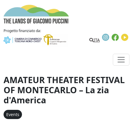
Skip to content
The Lands of Giacomo Puccini
Progetto finanziato da:
Instagram
Faceb
Y
ITA
AMATEUR THEATER FESTIVAL
OF MONTECARLO – La zia
d'America
Events