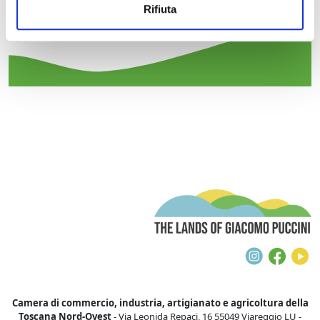
Rifiuta
Event type:
cinema
T
Instagra
Face
Y
Camera di commercio, industria, artigianato e agricoltura della
Toscana Nord-Ovest
- Via Leonida Repaci, 16 55049 Viareggio LU -