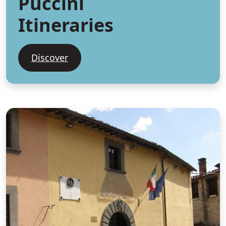
Puccini
Itineraries
Discover
G