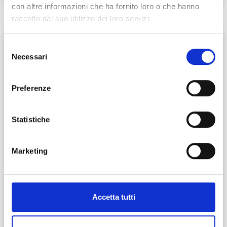
con altre informazioni che ha fornito loro o che hanno
raccolto dal suo utilizzo dei loro servizi.
P
Selezione
Necessari
del
consenso
Preferenze
Statistiche
Marketing
Accetta tutti