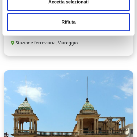
Accetta selezionati
Puccini route – Ring route from
Viareggio
Rifiuta
Puccini's Itineraries
Stazione ferroviaria, Viareggio
L