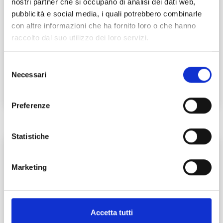
nostri partner che si occupano di analisi dei dati web,
pubblicità e social media, i quali potrebbero combinarle
con altre informazioni che ha fornito loro o che hanno
raccolto dal suo utilizzo dei loro servizi.
The passion for boats
Selezione
Necessari
del
Unusual Puccini
consenso
Preferenze
T
Statistiche
Marketing
Accetta tutti