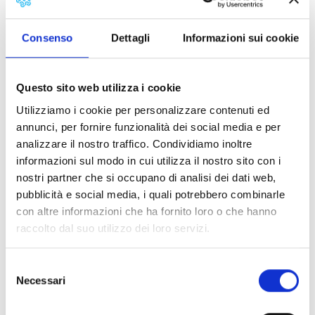
ottobre 1980, è stato l’unico italiano a ricevere nel 1970
il premio Andersen, una sorta di Nobel dedicato alla
Consenso
Dettagli
Informazioni sui cookie
letteratura per ragazzi.
Il percorso espositivo sarà accompagnato da letture,
Questo sito web utilizza i cookie
laboratori e narrazioni.
Il progetto è stato realizzato con il contributo della
Utilizziamo i cookie per personalizzare contenuti ed
Fondazione Banca del Monte di Lucca.
annunci, per fornire funzionalità dei social media e per
analizzare il nostro traffico. Condividiamo inoltre
Dettagli:
informazioni sul modo in cui utilizza il nostro sito con i
nostri partner che si occupano di analisi dei dati web,
pubblicità e social media, i quali potrebbero combinarle
Visite guidate (modalità e orari)
con altre informazioni che ha fornito loro o che hanno
raccolto dal suo utilizzo dei loro servizi.
Selezione
Necessari
del
consenso