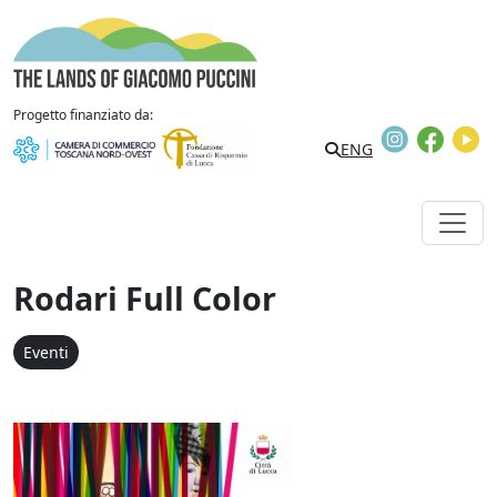
Vai al contenuto
The Lands of Giacomo Puccini
Progetto finanziato da:
Instagram
Faceb
Y
Search
ENG
Rodari Full Color
Eventi
Rodari Full Color