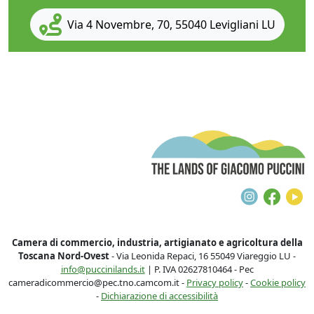
Via 4 Novembre, 70, 55040 Levigliani LU
T
Instagra
Face
Y
Camera di commercio, industria, artigianato e agricoltura della
Toscana Nord-Ovest
- Via Leonida Repaci, 16 55049 Viareggio LU -
info@puccinilands.it
| P. IVA 02627810464 - Pec
cameradicommercio@pec.tno.camcom.it -
Privacy policy
-
Cookie policy
-
Dichiarazione di accessibilità