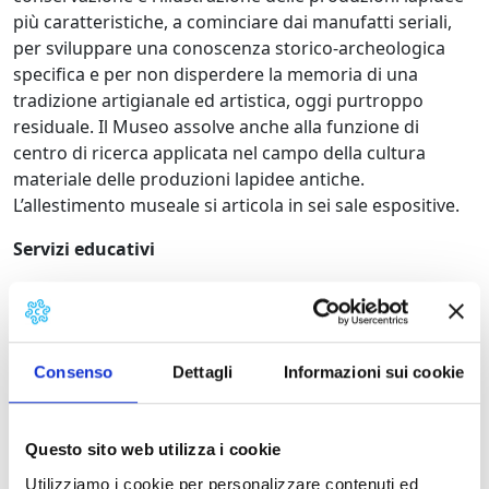
più caratteristiche, a cominciare dai manufatti seriali,
per sviluppare una conoscenza storico-archeologica
specifica e per non disperdere la memoria di una
tradizione artigianale ed artistica, oggi purtroppo
residuale. Il Museo assolve anche alla funzione di
centro di ricerca applicata nel campo della cultura
materiale delle produzioni lapidee antiche.
L’allestimento museale si articola in sei sale espositive.
Servizi educativi
Visite guidate
Il percorso espositivo museale si completa con quello
attiguo del Museo di Comunità ed Impresa “lavorare
liberi” e lo si può integrare con la visita all’itinerario
Consenso
Dettagli
Informazioni sui cookie
speleologico attrezzato dell’Antro del Corchia e a quello
archeominerario delle Miniere dell’Argento vivo di
Levigliani di Stazzema (ricompresi tutti nel sistema
Questo sito web utilizza i cookie
Corchia Underground)
Utilizziamo i cookie per personalizzare contenuti ed