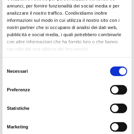
Utenza: scuole, gruppi organizzati, associazioni, turisti,
annunci, per fornire funzionalità dei social media e per
ecc.
analizzare il nostro traffico. Condividiamo inoltre
Sussidi didattici: filmati e guide multimediali
informazioni sul modo in cui utilizza il nostro sito con i
L’attività didattica è compresa nel biglietto di visita,
nostri partner che si occupano di analisi dei dati web,
complessivo o parziale, alle strutture del sistema
pubblicità e social media, i quali potrebbero combinarle
Corchia Underground
con altre informazioni che ha fornito loro o che hanno
Su prenotazione e richiesta specifica
raccolto dal suo utilizzo dei loro servizi.
Contatti
Direttore Antonio Bartelletti
Selezione
Necessari
Responsabili attività ricerca Alessia Amorfini,
del
Emanuele Guazzi (Ente Parco Regionale Alpi Apuane)
consenso
tel 0584 778405
Preferenze
fax 0584 778053
Statistiche
+
−
Marketing