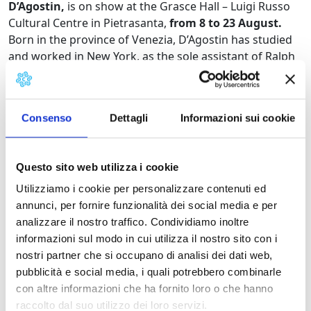
D’Agostin,
is on show at the Grasce Hall – Luigi Russo
Cultural Centre in Pietrasanta,
from 8 to 23 August.
Born in the province of Venezia, D’Agostin has studied
and worked in New York, as the sole assistant of Ralph
Gibson.
In this exhibition he presents key images that have
marked the last 10 years of his photographic
Consenso
Dettagli
Informazioni sui cookie
production. His main subjects, shot with Leica M6, are
always urban settings and the people who inhabit
them, immortalised in moments that seem unreal and
Questo sito web utilizza i cookie
timeless, almost dreamlike. Famous for his work in
Utilizziamo i cookie per personalizzare contenuti ed
black and white, this exhibition also includes a selection
annunci, per fornire funzionalità dei social media e per
of colour images, which were first shown in London in
analizzare il nostro traffico. Condividiamo inoltre
May.
informazioni sul modo in cui utilizza il nostro sito con i
nostri partner che si occupano di analisi dei dati web,
The exhibition
“Iter”
is open every day from 18:00 to
pubblicità e social media, i quali potrebbero combinarle
24:00.
con altre informazioni che ha fornito loro o che hanno
raccolto dal suo utilizzo dei loro servizi.