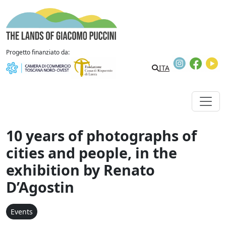
Skip to content
The Lands of Giacomo Puccini
Progetto finanziato da:
Instagram
Faceb
Y
ITA
10 years of photographs of
cities and people, in the
exhibition by Renato
D’Agostin
Events