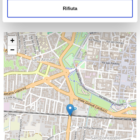
Rifiuta
+
−