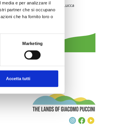
l media e per analizzare il
District:
Piana di Lucca
nostri partner che si occupano
District/Location:
Lucca
azioni che ha fornito loro o
Municipality:
Lucca
Event type:
music
Marketing
Accetta tutti
The Lands of G
Instagram
Facebook
Youtube