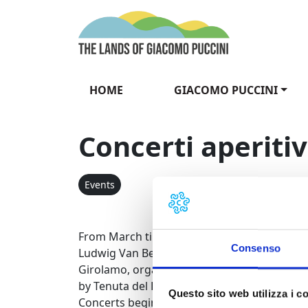
Skip to content
The Lands of Gia
HOME
GIACOMO PUCCINI
Concerti aperiti
Events
From March till May 2010 the concert cycle “C
Consenso
Ludwig Van Beethoven’s 32 piano sonatas, ta
Girolamo, organized in collaboration with Ac
by Tenuta del Buonamico di Montecarlo (Lucc
Questo sito web utilizza i c
Concerts begin at 11.