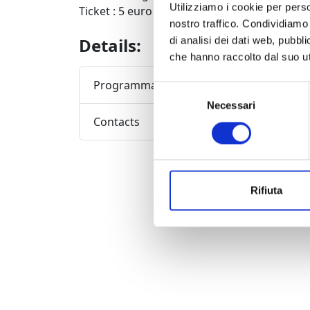
Utilizziamo i cookie per perso
Ticket : 5 euro (tickets on sale the same mo
nostro traffico. Condividiamo 
Details:
di analisi dei dati web, pubbl
che hanno raccolto dal suo uti
Programma completo della manifestazione
Selezione
Necessari
del
Contacts
consenso
Rifiuta