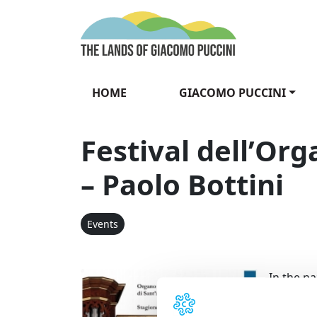
Skip to content
The Lands of Gia
HOME
GIACOMO PUCCINI
Festival dell’Or
– Paolo Bottini
Events
Festival de
In the na
560 peopl
Sant’Ann