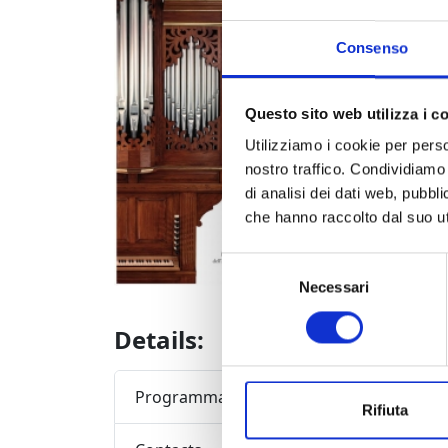
fire.
Consenso
Nearly 6
of Sant’
pace” (Fe
Questo sito web utilizza i c
Paolo Bot
Utilizziamo i cookie per perso
on Augus
nostro traffico. Condividiamo 
di analisi dei dati web, pubbl
The conce
che hanno raccolto dal suo uti
Selezione
Necessari
del
consenso
Details:
Programma completo della manifestazione
Rifiuta