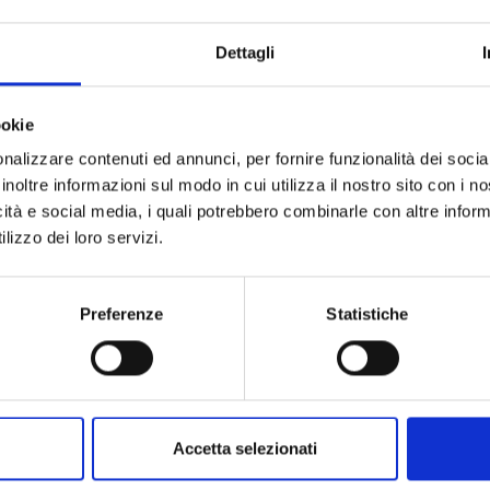
Dettagli
0 years after the music has come back in the church
Anna thanks to the Festival Organistico “Organo della
stival of the Organ of Peace).
ookie
tini will play for the eighth concert of the season
nalizzare contenuti ed annunci, per fornire funzionalità dei socia
t 22nd.
inoltre informazioni sul modo in cui utilizza il nostro sito con i 
icità e social media, i quali potrebbero combinarle con altre inform
rt takes place in the Church of Sant’Anna at 18.
lizzo dei loro servizi.
Preferenze
Statistiche
 o della stagione teatrale
Accetta selezionati