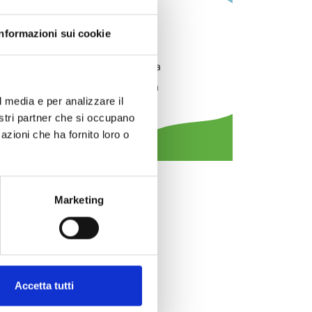
Information:
Informazioni sui cookie
District:
Versilia
District/Location:
Sant'Anna
Municipality:
Stazzema
l media e per analizzare il
Event type:
music
nostri partner che si occupano
azioni che ha fornito loro o
Marketing
Accetta tutti