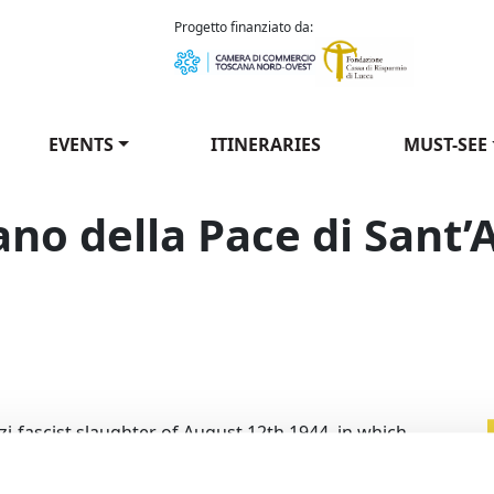
como Puccini
Progetto finanziato da:
EVENTS
ITINERARIES
MUST-SEE
gano della Pace di Sant
ll'Organo della Pace di Sant'Anna di Stazzema - Paolo Bottini
zi-fascist slaughter of August 12th 1944, in which
e were killed, even the little organ of the Church o
a di Stazzema was destroyed by the SS machine-gun