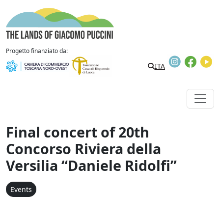
Skip to content
The Lands of Giacomo Puccini
Progetto finanziato da:
Instagram
Faceb
Y
ITA
Final concert of 20th
Concorso Riviera della
Versilia “Daniele Ridolfi”
Events