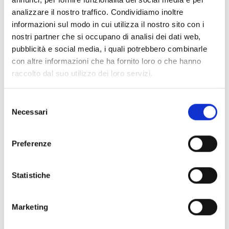
analizzare il nostro traffico. Condividiamo inoltre
informazioni sul modo in cui utilizza il nostro sito con i
nostri partner che si occupano di analisi dei dati web,
Information:
pubblicità e social media, i quali potrebbero combinarle
con altre informazioni che ha fornito loro o che hanno
District:
Versilia
raccolto dal suo utilizzo dei loro servizi.
District/Location:
Camaiore
Address:
Teatro dell'Olivo, Via Vittorio
Selezione
Emanuele
Necessari
del
Municipality:
Camaiore
consenso
Event type:
music
Preferenze
Statistiche
Marketing
+