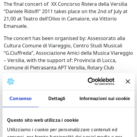
The final concert of XX Concorso Riviera della Versilia
“Daniele Ridolfi” 2011 takes place on the 2nd of July at
21,00 at Teatro dell’Olivo in Camaiore, via Vittorio
Emanuele.
The concert has been organised by: Assessorato alla
Cultura Comune di Viareggio, Centro Studi Musicali
“G.Ciuffreda”, Associazione Amici della Musica Viareggio
– Versilia, with the support of: Provincia di Lucca,
Comune di Pietrasanta APT Versilia, Rotary Club
Viareggio – Versilia.
Ingresso libero.
Details:
Consenso
Dettagli
Informazioni sui cookie
Contacts
Questo sito web utilizza i cookie
Utilizziamo i cookie per personalizzare contenuti ed
annunci, per fornire funzionalità dei social media e per