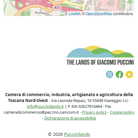
Leaflet
, ©
OpenStreetMap
contributors
T
Instagra
Face
Y
Camera di commercio, industria, artigianato e agricoltura della
Toscana Nord-Ovest
- Via Leonida Repaci, 16 55049 Viareggio LU -
info@puccinilands.it
| P. IVA 02627810464 - Pec
cameradicommercio@pec.tno.camcom.it -
Privacy policy
-
Cookie policy
-
Dichiarazione di accessibilità
© 2026
Puccinilands