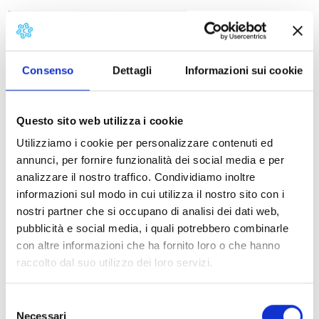
Giovanni Boldini, the se
Consenso
Dettagli
Informazioni sui cookie
Questo sito web utilizza i cookie
Utilizziamo i cookie per personalizzare contenuti ed
annunci, per fornire funzionalità dei social media e per
analizzare il nostro traffico. Condividiamo inoltre
informazioni sul modo in cui utilizza il nostro sito con i
At the former Ducal Riding School in Lucca, a journey
nostri partner che si occupano di analisi dei dati web,
through over 100 works of Boldini’s evolution towards
pubblicità e social media, i quali potrebbero combinarle
beauty, the subject of ongoing aesthetic research and
con altre informazioni che ha fornito loro o che hanno
profound psychological exploration, through which the
raccolto dal suo utilizzo dei loro servizi.
master created an idealised model of grace.
Selezione
+
Necessari
del