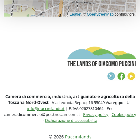
Leaflet
, ©
OpenStreetMap
contributors
T
Instagra
Face
Y
Camera di commercio, industria, artigianato e agricoltura della
Toscana Nord-Ovest
- Via Leonida Repaci, 16 55049 Viareggio LU -
info@puccinilands.it
| P. IVA 02627810464 - Pec
cameradicommercio@pec.tno.camcom.it -
Privacy policy
-
Cookie policy
-
Dichiarazione di accessibilità
© 2026
Puccinilands