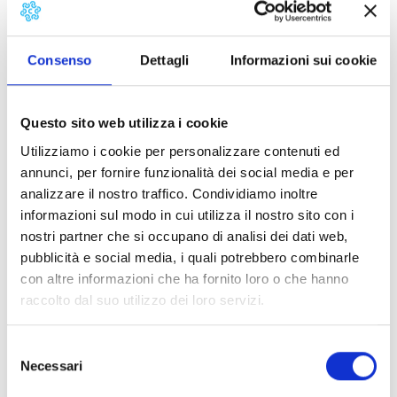
will be shown at the auditorium of Scuola Media of S.
Leonardo in Treponzio, at 21. Admission is free.
The film show is part of the programme “Guardiamo
Consenso
Dettagli
Informazioni sui cookie
oltre” (Let’s look beyond). run by Associazione “Amici del
Melograno”, in collaboration with the Town Council of
Capannori Twelve films, some of them very recent,
Questo sito web utilizza i cookie
other never distributed in Italy, or distributed only in an
Utilizziamo i cookie per personalizzare contenuti ed
almost clandestine way, as “Man on Wire”, “Katyn”,
annunci, per fornire funzionalità dei social media e per
“Lontano da Lei”, “Haiti Cherie”. Some of them had
analizzare il nostro traffico. Condividiamo inoltre
success, but all portray different cultures, far from
informazioni sul modo in cui utilizza il nostro sito con i
ours, or denounce topics that are often repressed.
nostri partner che si occupano di analisi dei dati web,
Every film will be preceded by a short presentation and
pubblicità e social media, i quali potrebbero combinarle
followed by a debate.
con altre informazioni che ha fornito loro o che hanno
raccolto dal suo utilizzo dei loro servizi.
Details:
Selezione
Contacts
Necessari
del
consenso