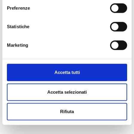
PREZZO
Preferenze
Statistiche
Marketing
Information:
District:
Piana di Lucca
Accetta tutti
District/Location:
Capannori, S. Leonardo in
Treponzio
Event type:
cinema
Accetta selezionati
Rifiuta