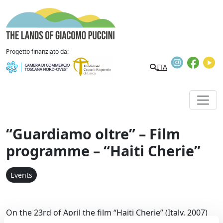
Skip to content
The Lands of Giacomo Puccini
Progetto finanziato da:
Instagram
Faceb
Y
ITA
“Guardiamo oltre” – Film
programme – “Haiti Cherie”
Events
On the 23rd of April the film “Haiti Cherie” (Italy, 2007)