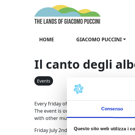
Skip to content
The Lands of Gia
HOME
GIACOMO PUCCINI
Il canto degli al
Events
Every friday of June, July and August, at 21,
Consenso
The event is organized by Comune di Lucca, 
with other music associations.
Questo sito web utilizza i c
Friday July 2nd: Il Cenacolo delle Mus