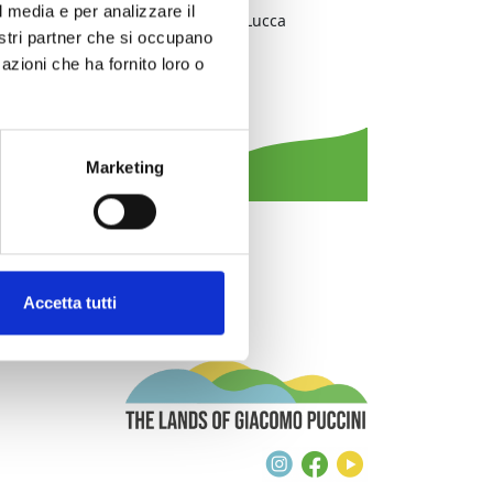
l media e per analizzare il
District:
Piana di Lucca
nostri partner che si occupano
District/Location:
Lucca
azioni che ha fornito loro o
Municipality:
Lucca
Event type:
music
Marketing
Accetta tutti
The Lands of G
Instagram
Facebook
Youtube