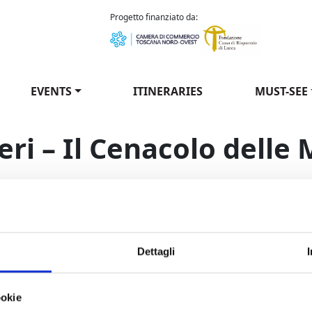
como Puccini
Progetto finanziato da:
EVENTS
ITINERARIES
MUST-SEE
beri – Il Cenacolo delle
 free concerts take place at Lucca Botanic Garden.
Dettagli
Opera delle Mura and Istituto musicale Boccherini
ookie