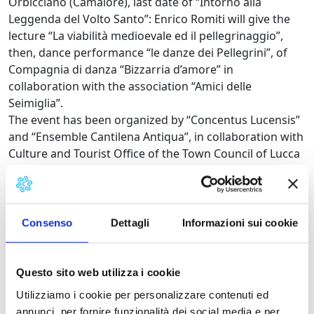
Orbicciano (Camaiore), last date of “Intorno alla
Leggenda del Volto Santo”: Enrico Romiti will give the
lecture “La viabilità medioevale ed il pellegrinaggio”,
then, dance performance “le danze dei Pellegrini”, of
Compagnia di danza “Bizzarria d’amore” in
collaboration with the association “Amici delle
Seimiglia”.
The event has been organized by “Concentus Lucensis”
and “Ensemble Cantilena Antiqua”, in collaboration with
Culture and Tourist Office of the Town Council of Lucca
Circoscrizioni 1 and 6, Istituto Storico, associazione
“Amici delle Seimiglia”, with the support of Fondazione
Cassa di Risparmio di Lucca.
Consenso
Dettagli
Informazioni sui cookie
Details:
Questo sito web utilizza i cookie
Contacts
Utilizziamo i cookie per personalizzare contenuti ed
annunci, per fornire funzionalità dei social media e per