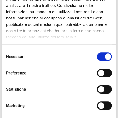
analizzare il nostro traffico. Condividiamo inoltre
informazioni sul modo in cui utilizza il nostro sito con i
nostri partner che si occupano di analisi dei dati web,
pubblicità e social media, i quali potrebbero combinarle
Information:
con altre informazioni che ha fornito loro o che hanno
raccolto dal suo utilizzo dei loro servizi.
District:
Versilia
District/Location:
Orbicciano
Selezione
Municipality:
Camaiore
Necessari
del
Event type:
history-culture|music|tradition-
consenso
religion
Preferenze
Statistiche
Marketing
+