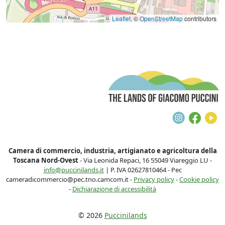
Leaflet
, ©
OpenStreetMap
contributors
T
Instagra
Face
Y
Camera di commercio, industria, artigianato e agricoltura della
Toscana Nord-Ovest
- Via Leonida Repaci, 16 55049 Viareggio LU -
info@puccinilands.it
| P. IVA 02627810464 - Pec
cameradicommercio@pec.tno.camcom.it -
Privacy policy
-
Cookie policy
-
Dichiarazione di accessibilità
© 2026
Puccinilands