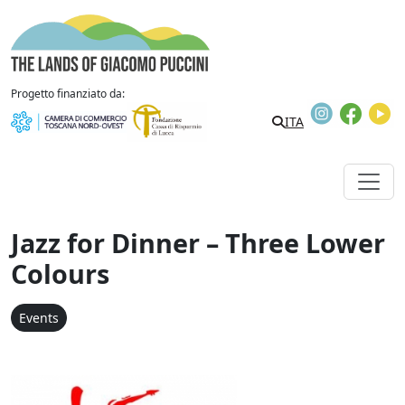
Skip to content
The Lands of Giacomo Puccini
Progetto finanziato da:
Instagram
Faceb
Y
ITA
Jazz for Dinner – Three Lower
Colours
Events
Jazz for dinner - Three 