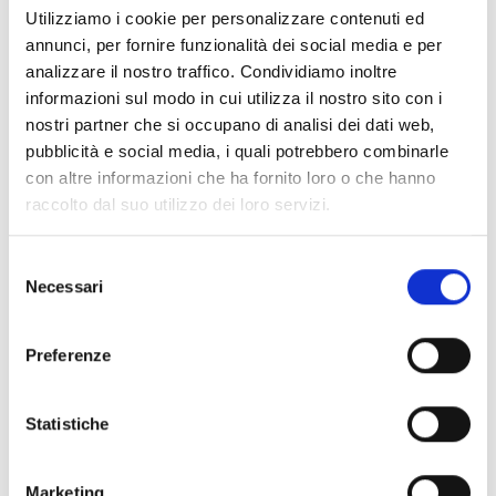
Utilizziamo i cookie per personalizzare contenuti ed
Contacts
annunci, per fornire funzionalità dei social media e per
analizzare il nostro traffico. Condividiamo inoltre
informazioni sul modo in cui utilizza il nostro sito con i
nostri partner che si occupano di analisi dei dati web,
pubblicità e social media, i quali potrebbero combinarle
con altre informazioni che ha fornito loro o che hanno
Information:
raccolto dal suo utilizzo dei loro servizi.
District:
Mediavalle
Selezione
District/Location:
Barga
Necessari
del
Address:
Villa Moorings, Via Roma 18
consenso
Municipality:
Barga
Preferenze
Event type:
music
Statistiche
Marketing