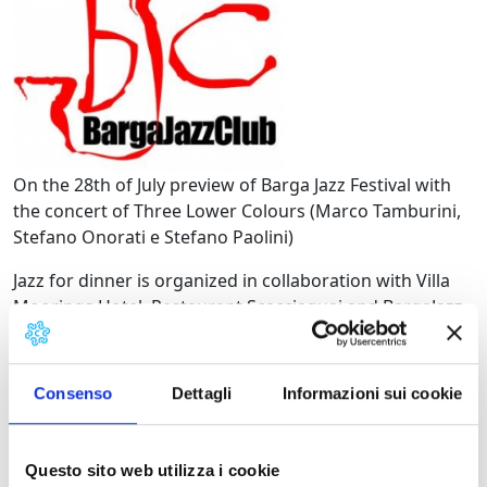
On the 28th of July preview of Barga Jazz Festival with
the concert of Three Lower Colours (Marco Tamburini,
Stefano Onorati e Stefano Paolini)
Jazz for dinner is organized in collaboration with Villa
Moorings Hotel, Restaurant Scacciaguai and BargaJazz
Club: there will be quality music,food and wine.
Please book for dinner at 0583 711368 – 3408305142 –
Consenso
Dettagli
Informazioni sui cookie
info@scacciaguai.it
Details:
Questo sito web utilizza i cookie