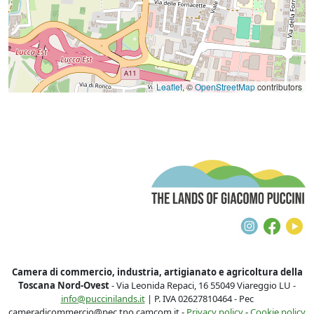
Leaflet
, ©
OpenStreetMap
contributors
T
Instagra
Face
Y
Camera di commercio, industria, artigianato e agricoltura della
Toscana Nord-Ovest
- Via Leonida Repaci, 16 55049 Viareggio LU -
info@puccinilands.it
| P. IVA 02627810464 - Pec
cameradicommercio@pec.tno.camcom.it -
Privacy policy
-
Cookie policy