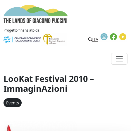
Skip to content
The Lands of Giacomo Puccini
Progetto finanziato da:
Instagram
Faceb
Y
ITA
LooKat Festival 2010 –
ImmaginAzioni
Events
Convegno "Carlo Ludovico