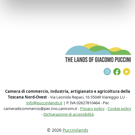
T
Instagra
Face
Y
Camera di commercio, industria, artigianato e agricoltura della
Toscana Nord-Ovest
- Via Leonida Repaci, 16 55049 Viareggio LU -
info@puccinilands.it
| P. IVA 02627810464 - Pec
cameradicommercio@pec.tno.camcom.it -
Privacy policy
-
Cookie policy
-
Dichiarazione di accessibilità
© 2026
Puccinilands