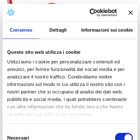
Consenso
Dettagli
Informazioni sui cookie
In 2010 the Fondazione Ragghianti celebrates the 100th
Questo sito web utilizza i cookie
anniversary of the birth of Carlo Ludovico Ragghianti,
Utilizziamo i cookie per personalizzare contenuti ed
one of the most important Italian art critics of the 20th
annunci, per fornire funzionalità dei social media e per
century.
analizzare il nostro traffico. Condividiamo inoltre
On May 21st and 22nd the meeting “Carlo Ludovico
informazioni sul modo in cui utilizza il nostro sito con i
Ragghianti: pensiero e azione” (Carlo Ludovico
nostri partner che si occupano di analisi dei dati web,
Ragghianti: thought and action), takes place in Lucca
pubblicità e social media, i quali potrebbero combinarle
and Pisa, organized by Fondazione Ragghianti,
con altre informazioni che ha fornito loro o che hanno
Dipartimento di Storia delle arti of University of Pisa
raccolto dal suo utilizzo dei loro servizi.
and Scuola Normale Superiore of Pisa.
Details:
Selezione
Necessari
del