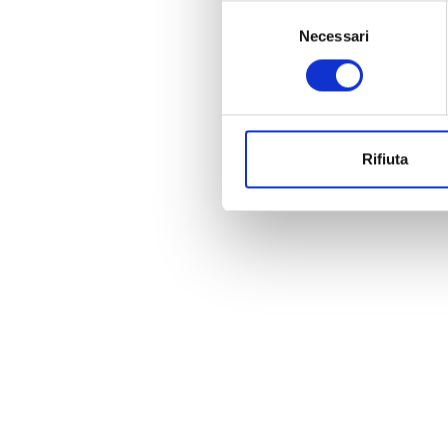
Selezione
Necessari
del
consenso
Rifiuta