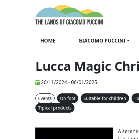
Skip to content
The Lands of Gia
HOME
GIACOMO PUCCINI
Lucca Magic Chr
26/11/2024 - 06/01/2025
Events
On foot
Suitable for children
F
Tipical products
Lucca Magi
A serene
It is tim