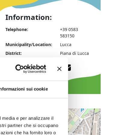
Information:
Telephone:
+39 0583
583150
Municipality/Location:
Lucca
District:
Piana di Lucca
Instagram
Facebook
Website
Email
Informazioni sui cookie
+
l media e per analizzare il
−
nostri partner che si occupano
azioni che ha fornito loro o