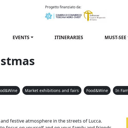
como Puccini
Progetto finanziato da:
EVENTS
ITINERARIES
MUST-SEE
istmas
ood&Wine
Market exhibitions and fairs
Food&Wine
In Fam
co Natale
 and festive atmosphere in the streets of Lucca.
e to focus on yourself and on your family and friends