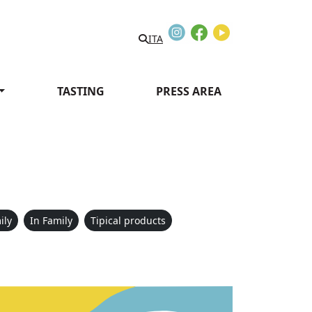
Instagram
Facebook
Youtube
ITA
TASTING
PRESS AREA
ily
In Family
Tipical products