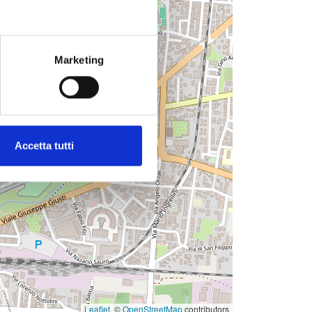
Marketing
Accetta tutti
Leaflet
, ©
OpenStreetMap
contributors