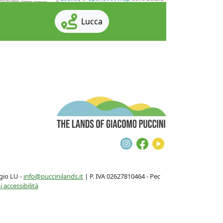
Lucca
The Lands of G
Instagram
Facebook
Youtube
gio LU -
info@puccinilands.it
| P. IVA 02627810464 - Pec
 accessibilità