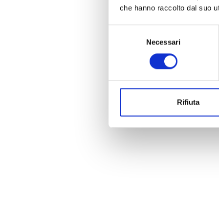
che hanno raccolto dal suo uti
Selezione
Necessari
del
consenso
Rifiuta