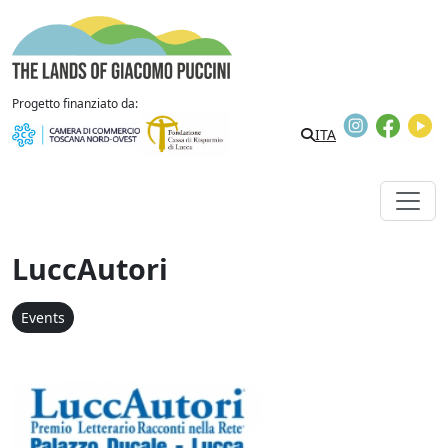
Skip to content
The Lands of Giacomo Puccini
Progetto finanziato da:
Instagram
Faceb
Y
ITA
LuccAutori
Events
LuccAutori