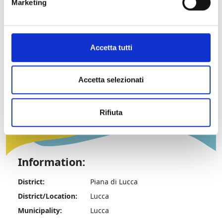
di Cinema Immagina).
Marketing
Details:
Accetta tutti
Contacts
Historical Information
Accetta selezionati
Rifiuta
Information:
District:
Piana di Lucca
District/Location:
Lucca
Municipality:
Lucca