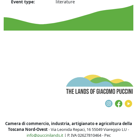
Event type:
literature
T
Instagra
Face
Y
Camera di commercio, industria, artigianato e agricoltura della
Toscana Nord-Ovest
- Via Leonida Repaci, 16 55049 Viareggio LU -
info@puccinilands.it
| P. IVA 02627810464 - Pec