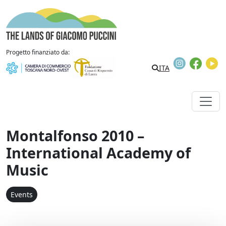
Skip to content
The Lands of Giacomo Puccini
Progetto finanziato da:
Instagram
Faceb
Y
ITA
Montalfonso 2010 –
International Academy of
Music
Events