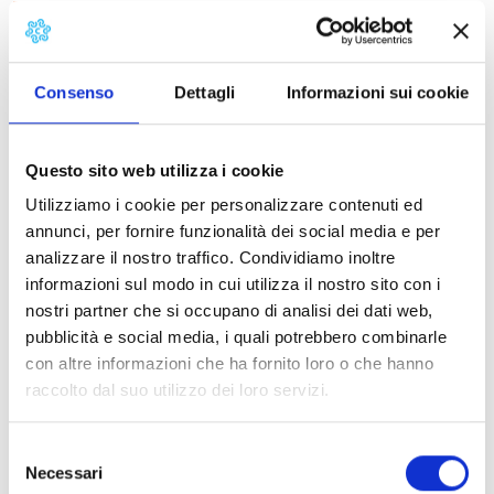
Montalfonso 2010 - Inte
Consenso
Dettagli
Informazioni sui cookie
Questo sito web utilizza i cookie
Utilizziamo i cookie per personalizzare contenuti ed
annunci, per fornire funzionalità dei social media e per
analizzare il nostro traffico. Condividiamo inoltre
informazioni sul modo in cui utilizza il nostro sito con i
nostri partner che si occupano di analisi dei dati web,
pubblicità e social media, i quali potrebbero combinarle
con altre informazioni che ha fornito loro o che hanno
raccolto dal suo utilizzo dei loro servizi.
The Fortress of Montalfonso hosts many events during
the Summer: classic and jazz music concerts, beside
Selezione
Roberto Vecchioni and Paolo Ruffini’s show.
Necessari
del