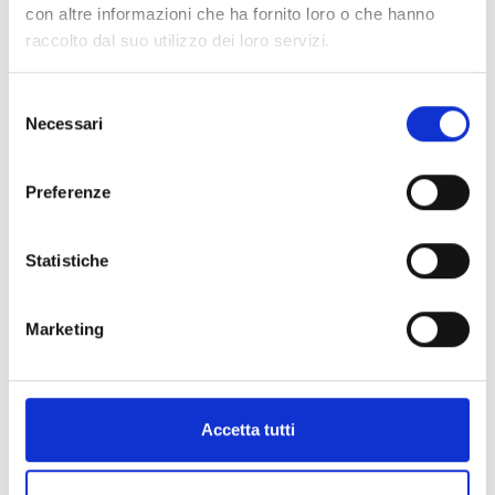
con altre informazioni che ha fornito loro o che hanno
Municipality:
Lucca
raccolto dal suo utilizzo dei loro servizi.
Event type:
other|tradition-religion
Selezione
Necessari
del
consenso
Preferenze
+
Statistiche
−
Marketing
Accetta tutti