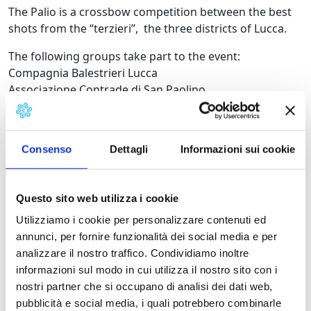
The Palio is a crossbow competition between the best
shots from the “terzieri”, the three districts of Lucca.
The following groups take part to the event:
Compagnia Balestrieri Lucca
Associazione Contrade di San Paolino
Gruppo Sbandieratori e Musici della Compagnia
Balestrieri Lucca
Gruppi rappresentanti le Vicarie della Repubblica di
Consenso
Dettagli
Informazioni sui cookie
Lucca
Questo sito web utilizza i cookie
Utilizziamo i cookie per personalizzare contenuti ed
annunci, per fornire funzionalità dei social media e per
analizzare il nostro traffico. Condividiamo inoltre
Information:
informazioni sul modo in cui utilizza il nostro sito con i
District:
Piana di Lucca
nostri partner che si occupano di analisi dei dati web,
pubblicità e social media, i quali potrebbero combinarle
District/Location:
Lucca