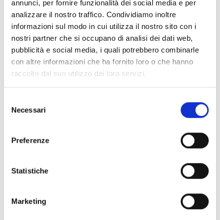
annunci, per fornire funzionalità dei social media e per
important winter season of prose which is performed
analizzare il nostro traffico. Condividiamo inoltre
by some of the most important theatre companies in
informazioni sul modo in cui utilizza il nostro sito con i
Italy. The Teatro Politeama collaborates with the nearby
nostri partner che si occupano di analisi dei dati web,
theatres of Pietrasanta and Scuderie Granducali of
pubblicità e social media, i quali potrebbero combinarle
Seravezza to offer a wide choice of quality
con altre informazioni che ha fornito loro o che hanno
performances throughout the Versilia.
raccolto dal suo utilizzo dei loro servizi.
Details:
Selezione
Necessari
del
Programma completo della manifestazione o
consenso
della stagione teatrale
Preferenze
Come arrivare
Statistiche
Contacts
Marketing
Enti ideatori / organizzatori