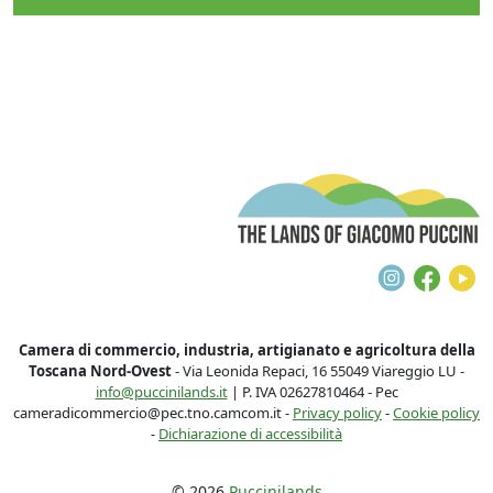
T
Instagra
Face
Y
Camera di commercio, industria, artigianato e agricoltura della
Toscana Nord-Ovest
- Via Leonida Repaci, 16 55049 Viareggio LU -
info@puccinilands.it
| P. IVA 02627810464 - Pec
cameradicommercio@pec.tno.camcom.it -
Privacy policy
-
Cookie policy
-
Dichiarazione di accessibilità
© 2026
Puccinilands