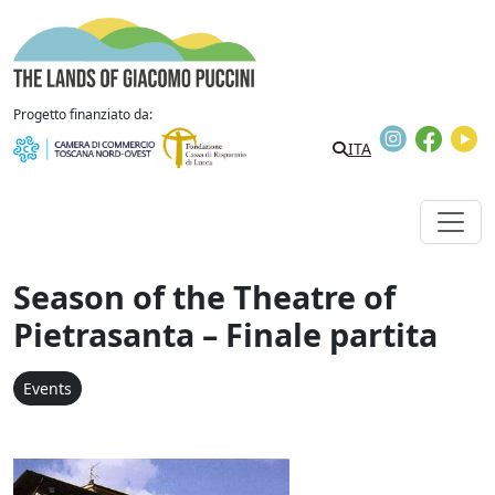
Skip to content
The Lands of Giacomo Puccini
Progetto finanziato da:
Instagram
Faceb
Y
ITA
Season of the Theatre of
Pietrasanta – Finale partita
Events
Stagione del Teatro di Pie