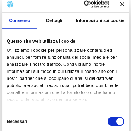
Consenso
Dettagli
Informazioni sui cookie
Dado Moroni – pianoforte
Marco Panascia – counterbass
Questo sito web utilizza i cookie
Alvin Queen – drums
Utilizziamo i cookie per personalizzare contenuti ed
annunci, per fornire funzionalità dei social media e per
The concert begins at 21.30
analizzare il nostro traffico. Condividiamo inoltre
Details:
informazioni sul modo in cui utilizza il nostro sito con i
nostri partner che si occupano di analisi dei dati web,
pubblicità e social media, i quali potrebbero combinarle
Contacts
con altre informazioni che ha fornito loro o che hanno
raccolto dal suo utilizzo dei loro servizi.
MODALITA_INGRESSI
Selezione
PREZZO
Necessari
del
consenso