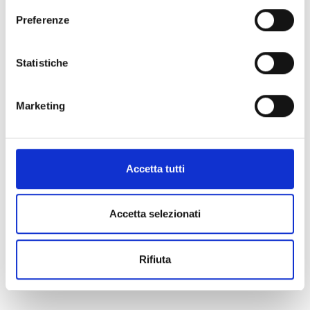
Preferenze
Statistiche
Information:
Marketing
District:
Versilia
District/Location:
Seravezza
Address:
Palazzo Mediceo via XXIV Maggio
22
Accetta tutti
Municipality:
Seravezza
Event type:
music
Accetta selezionati
Rifiuta