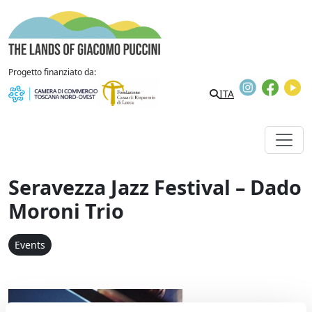
Skip to content
The Lands of Giacomo Puccini
Progetto finanziato da:
Instagram
Faceb
Y
ITA
Seravezza Jazz Festival – Dado
Moroni Trio
Events
Seravezza Jazz Festival 