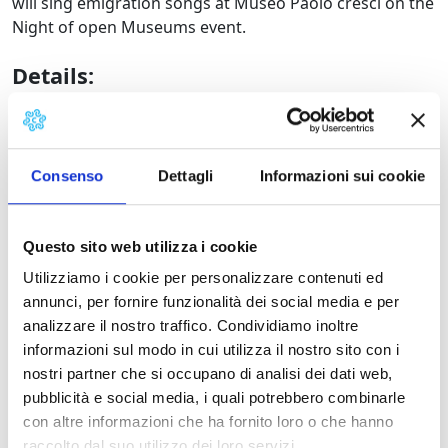
will sing emigration songs at Museo Paolo cresci on the
Night of open Museums event.
Details:
Contacts
Consenso
Dettagli
Informazioni sui cookie
Questo sito web utilizza i cookie
Utilizziamo i cookie per personalizzare contenuti ed
Information:
annunci, per fornire funzionalità dei social media e per
analizzare il nostro traffico. Condividiamo inoltre
District:
Piana di Lucca
informazioni sul modo in cui utilizza il nostro sito con i
District/Location:
Lucca
nostri partner che si occupano di analisi dei dati web,
Municipality:
Lucca
pubblicità e social media, i quali potrebbero combinarle
Event type:
folklore|history-culture|music
con altre informazioni che ha fornito loro o che hanno
raccolto dal suo utilizzo dei loro servizi.