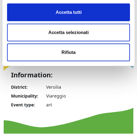
opening times: every day, except Mondays, from
18:00/23:00
Accetta tutti
Free admission
Accetta selezionati
Rifiuta
Information:
District:
Versilia
Municipality:
Viareggio
Event type:
art