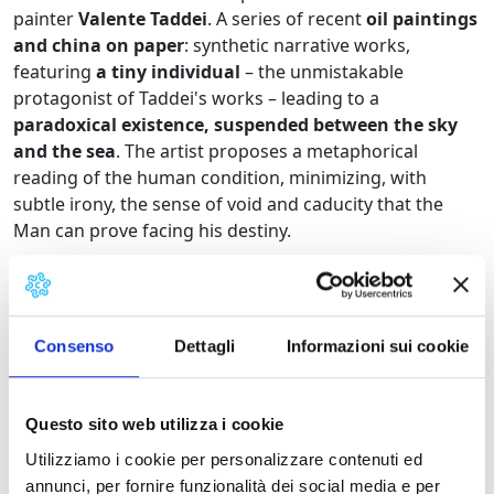
painter
Valente Taddei
. A series of recent
oil paintings
and china on paper
: synthetic narrative works,
featuring
a tiny individual
– the unmistakable
protagonist of Taddei's works – leading to a
paradoxical existence, suspended between the sky
and the sea
. The artist proposes a metaphorical
reading of the human condition, minimizing, with
subtle irony, the sense of void and caducity that the
Man can prove facing his destiny.
Born in Viareggio in 1964, Valente Taddei
has an
intense curriculum with numerous solo and collective
Consenso
Dettagli
Informazioni sui cookie
exhibitions both in Italy and abroad. He has produced
illustrations for book covers (e.g.: Mauro Baroni
Editore, Viareggio, Giulio Einaudi Editore, Turin, Alberto
Questo sito web utilizza i cookie
Gaffi Editore, Rome) and for CDs, magazines (News
Utilizziamo i cookie per personalizzare contenuti ed
Lavazza, Cfr :), and for websites. In 2008 he realized
10
annunci, per fornire funzionalità dei social media e per