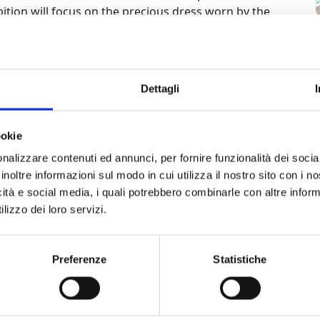
bition will focus on the precious dress worn by the
Gina Cigna in the memorable 1940 production of
t” at the Maggio Musicale Fiorentino. Alongside this
ection, the exhibition will present for the first time
am by Galileo Chini.
Dettagli
ookie
al tempo delle fiabe"
"Turandot. A Pechino al tempo delle fiabe" 2
nalizzare contenuti ed annunci, per fornire funzionalità dei socia
inoltre informazioni sul modo in cui utilizza il nostro sito con i 
"Turandot. A Pechino al tempo d
icità e social media, i quali potrebbero combinarle con altre inform
lizzo dei loro servizi.
Preferenze
Statistiche
no
” 2