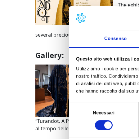
The exhi
soprano 
“Turando
core coll
several precious relics brought back from Si
Consenso
Gallery:
Questo sito web utilizza i c
"Turandot. A Pechino 
Utilizziamo i cookie per perso
nostro traffico. Condividiamo 
di analisi dei dati web, pubbl
che hanno raccolto dal suo uti
Selezione
Necessari
del
consenso
“Turandot. A Pechino
“Turandot. A Pechi
al tempo delle fiabe”
al tempo delle fiabe