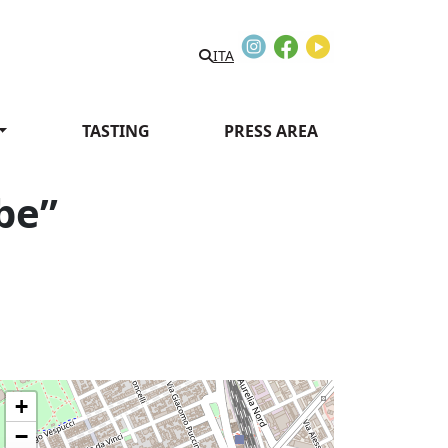
Instagram
Facebook
Youtube
ITA
TASTING
PRESS AREA
be”
+
−