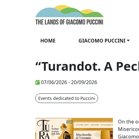
Skip to content
The Lands of Gia
HOME
GIACOMO PUCCINI
“Turandot. A Pec
07/06/2026 - 20/09/2026
Events dedicated to Puccini
"Turandot. 
On the o
Miserico
Giacomo 