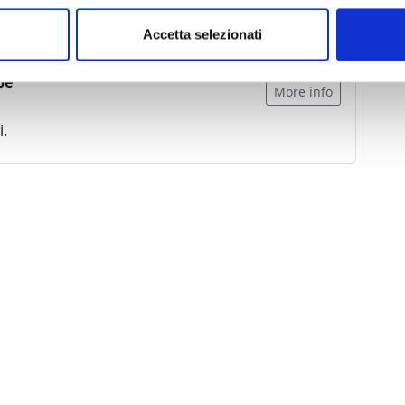
Accetta selezionati
be"
More info
i.