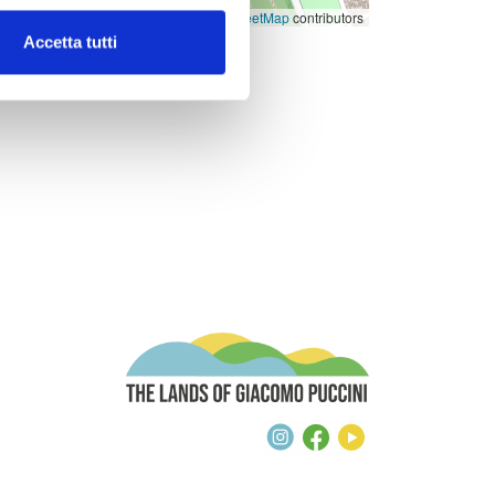
Leaflet
, ©
OpenStreetMap
contributors
Accetta tutti
The Lands of G
Instagram
Facebook
Youtube