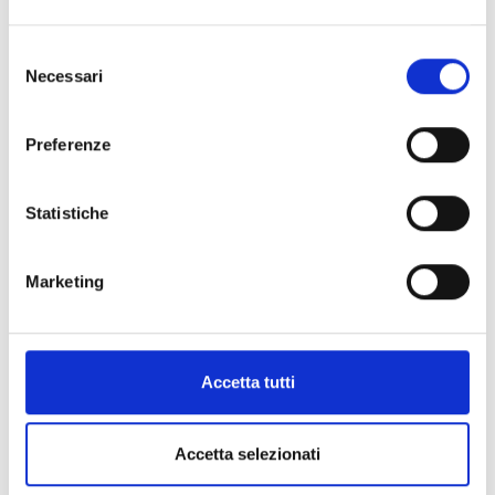
Selezione
Necessari
del
consenso
+
Preferenze
−
Statistiche
Marketing
Accetta tutti
Accetta selezionati