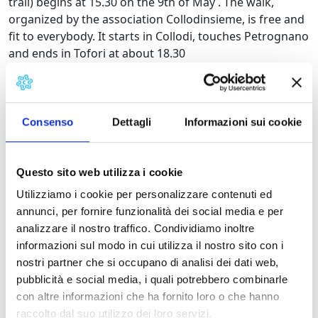
trail) begins at 15.30 on the 9th of May . The walk,
organized by the association Collodinsieme, is free and
fit to everybody. It starts in Collodi, touches Petrognano
and ends in Tofori at about 18.30
Info 339 5698255 (Roberto) – 347 1052124 (Paola) – 340
5835924 (Franco) – 339 3842429 (Monica)
Consenso
Dettagli
Informazioni sui cookie
Questo sito web utilizza i cookie
Utilizziamo i cookie per personalizzare contenuti ed
Information:
annunci, per fornire funzionalità dei social media e per
analizzare il nostro traffico. Condividiamo inoltre
District:
Piana di Lucca
informazioni sul modo in cui utilizza il nostro sito con i
District/Location:
Tofori
nostri partner che si occupano di analisi dei dati web,
Municipality:
Capannori
pubblicità e social media, i quali potrebbero combinarle
Event type:
nature-environment|art|other
con altre informazioni che ha fornito loro o che hanno
raccolto dal suo utilizzo dei loro servizi.