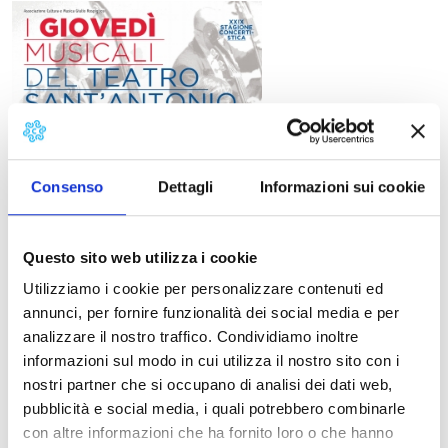
XXIX stagione concertist
The new concert season at S. Antonio Church in
Tonfano, a pleasant hamlet in the municipality of
Pietrasanta, consists of some 13 musical evenings
Consenso
Dettagli
Informazioni sui cookie
between 18 June and 10 September.
Entrance free – offers welcome. All concerts start at
21.30
Questo sito web utilizza i cookie
THURSDAY 18 JUNE
Utilizziamo i cookie per personalizzare contenuti ed
Concerto del Duo Pianistico / Piano Duo Concert /
annunci, per fornire funzionalità dei social media e per
konzert für Piano Duo
analizzare il nostro traffico. Condividiamo inoltre
TECLA ARGENTIERI, MATTEO EMANUELE
informazioni sul modo in cui utilizza il nostro sito con i
NOTARNICOLA
– Pianoforte for 4 hands
nostri partner che si occupano di analisi dei dati web,
Musiche di / Music by / Musik von
pubblicità e social media, i quali potrebbero combinarle
Schubert, Grieg, Rubinstein, Satie, Gershwin
con altre informazioni che ha fornito loro o che hanno