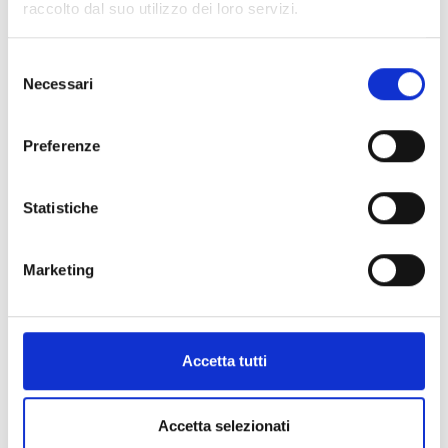
raccolto dal suo utilizzo dei loro servizi.
Details:
Selezione
Necessari
del
Programma completo della manifestazione o
della stagione teatrale
consenso
Preferenze
Contacts
Statistiche
NUMERO_EDIZIONE_EVENTO
Marketing
Accetta tutti
Information:
District:
Versilia
Accetta selezionati
Address:
Via Verdi 15, Tonfano, Pietrasanta