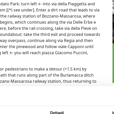
ldato Park: turn left ← into via della Piaggetta and
m [(*) see under]. Enter a dirt road that leads to via
ch the railway station of Bozzano-Massarosa, where
 begins, which continues along the via Delle Erbe e
re, before the rail crossing, take via della Pieve on
roundabout: take the third exit and proceed towards
ilway overpass, continue along via Regia and then
, enter the pinewood and follow viale Capponi until
g left ← you will reach piazza Giacomo Puccini,
e for pedestrians to make a detour (+1.5 km) by
 path that runs along part of the Burlamacca ditch
zzano-Massarosa railway station, thus returning to
Dettagli