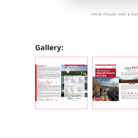
move mouse over a track 
Gallery:
2