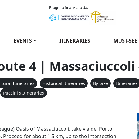
como Puccini
Progetto finanziato da:
EVENTS
ITINERARIES
MUST-SEE
oute 4 | Massaciuccoli 
ltural Itineraries
Historical Itineraries
By bike
Itineraries
Puccini's Itineraries
league) Oasis of Massaciuccoli, take via del Porto
e. Proceed for about 1.5 km, up to the intersection