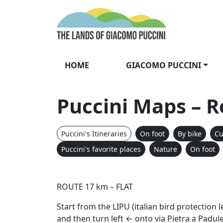
Skip to content
The Lands of Gia
HOME
GIACOMO PUCCINI
Puccini Maps – R
Puccini's Itineraries
On foot
By bike
Cu
Puccini's favorite places
Nature
On foot
ROUTE 17 km – FLAT
Start from the LIPU (italian bird protection 
and then turn left ← onto via Pietra a Padul