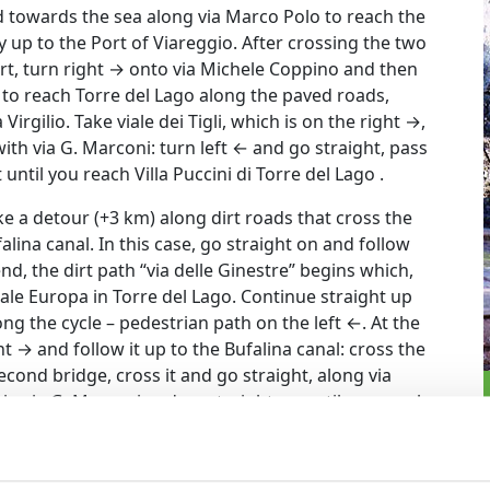
ed towards the sea along via Marco Polo to reach the
y up to the Port of Viareggio. After crossing the two
ort, turn right → onto via Michele Coppino and then
h to reach Torre del Lago along the paved roads,
Virgilio. Take viale dei Tigli, which is on the right →,
with via G. Marconi: turn left ← and go straight, pass
ntil you reach Villa Puccini di Torre del Lago .
ke a detour (+3 km) along dirt roads that cross the
lina canal. In this case, go straight on and follow
end, the dirt path “via delle Ginestre” begins which,
iale Europa in Torre del Lago. Continue straight up
ng the cycle – pedestrian path on the left ←. At the
ght → and follow it up to the Bufalina canal: cross the
cond bridge, cross it and go straight, along via
in via G. Marconi and go straight on until you reach