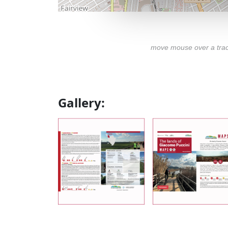
move mouse over a track 
Gallery:
2