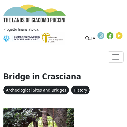
Skip to content
The Lands of Giacomo Puccini
Progetto finanziato da:
Instagram
Faceb
Y
ITA
Bridge in Crasciana
Archeological Sites and Bridges
History
Ponte di Crasciana / Bri