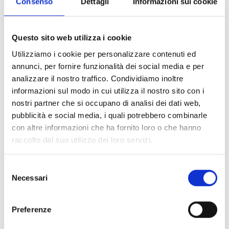
Consenso
Dettagli
Informazioni sui cookie
Details:
Questo sito web utilizza i cookie
Utilizziamo i cookie per personalizzare contenuti ed
Bibliography
annunci, per fornire funzionalità dei social media e per
analizzare il nostro traffico. Condividiamo inoltre
Conservation status
informazioni sul modo in cui utilizza il nostro sito con i
nostri partner che si occupano di analisi dei dati web,
pubblicità e social media, i quali potrebbero combinarle
con altre informazioni che ha fornito loro o che hanno
raccolto dal suo utilizzo dei loro servizi.
Information:
Selezione
Necessari
del
District:
Mediavalle
consenso
District/Location:
Bagni di Lucca
Preferenze
Dating:
14th century