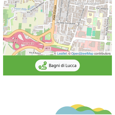
Leaflet
, ©
OpenStreetMap
contributors
Bagni di Lucca
T