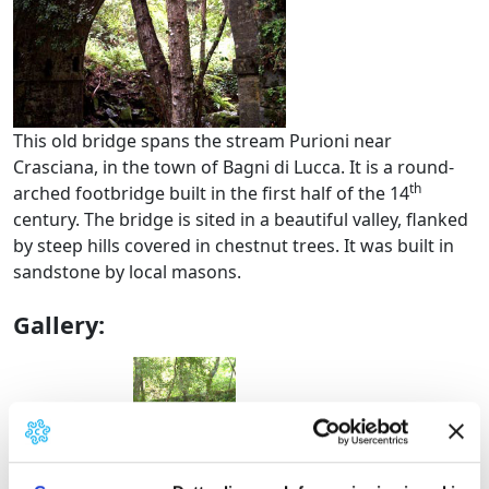
This old bridge spans the stream Purioni near
Crasciana, in the town of Bagni di Lucca. It is a round-
th
arched footbridge built in the first half of the 14
century. The bridge is sited in a beautiful valley, flanked
by steep hills covered in chestnut trees. It was built in
sandstone by local masons.
Gallery:
Il profilo del ponte
Il sentiero sul p
Il ponte visto da valle
I