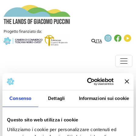
Skip to content
The Lands of Giacomo Puccini
Progetto finanziato da:
Instagram
Faceb
Y
ITA
Garfagnana Potatoe bread
Food&Wine
Food&Wine
Tipical products
Tasting
Consenso
Dettagli
Informazioni sui cookie
Tipical products
Questo sito web utilizza i cookie
Pane di patate / Garfag
Utilizziamo i cookie per personalizzare contenuti ed