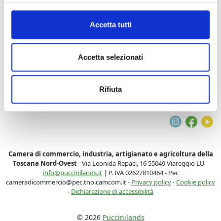
Accetta tutti
Accetta selezionati
T
Rifiuta
Instagra
Face
Y
Camera di commercio, industria, artigianato e agricoltura della
Toscana Nord-Ovest
- Via Leonida Repaci, 16 55049 Viareggio LU -
info@puccinilands.it
| P. IVA 02627810464 - Pec
cameradicommercio@pec.tno.camcom.it -
Privacy policy
-
Cookie policy
-
Dichiarazione di accessibilità
© 2026
Puccinilands