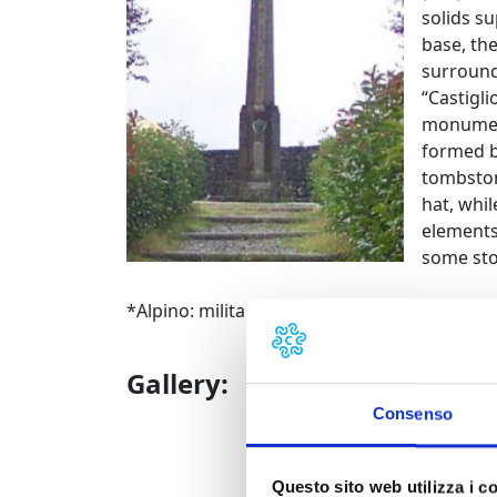
solids s
base, th
surround
“Castigli
monument
formed b
tombston
hat, whi
elements 
some sto
*Alpino: military man belonging to Italian t
Gallery:
Consenso
Questo sito web utilizza i c