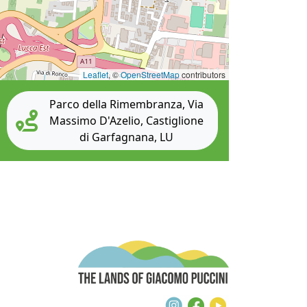
Leaflet
, ©
OpenStreetMap
contributors
Parco della Rimembranza, Via
Massimo D'Azelio, Castiglione
di Garfagnana, LU
The Lands of G
Instagram
Facebook
Youtube