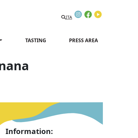
Instagram
Facebook
Youtube
ITA
TASTING
PRESS AREA
gnana
tiglione Garfagnana
Information: