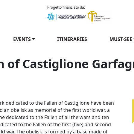
como Puccini
Progetto finanziato da:
EVENTS
ITINERARIES
MUST-SEE
en of Castiglione Garfa
aduti di Castiglione Garfagnana / Park of the Fallen of Cas
rk dedicated to the Fallen of Castiglione have been
 an obelisk as memorial of the first world war, a
e dedicated to the Fallen of all the wars and ten
dicated to the Fallen of the first (five) and second
rld war. The obelisk is formed by a base made of