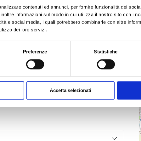
nalizzare contenuti ed annunci, per fornire funzionalità dei socia
inoltre informazioni sul modo in cui utilizza il nostro sito con i 
icità e social media, i quali potrebbero combinarle con altre inform
ugurazione 22 maggio 2004. Foto Ferrari Franco
lizzo dei loro servizi.
Preferenze
Statistiche
icolare dell'obelisco
Parco dei Caduti, targa in onore dei Caduti della prima 
Parco dei Caduti, targa in rico
Accetta selezionati