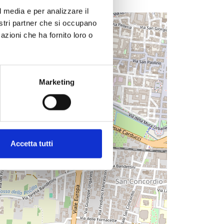
l media e per analizzare il
nostri partner che si occupano
+
azioni che ha fornito loro o
−
Marketing
guerra mondiale
rdo dei Caduti della seconda guerra mondiale
Accetta tutti