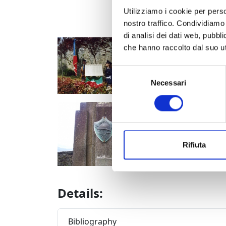
Utilizziamo i cookie per perso
nostro traffico. Condividiamo 
di analisi dei dati web, pubbl
Parco dei Caduti, ina
che hanno raccolto dal suo uti
Selezione
Necessari
del
consenso
Parco dei Caduti, part
Rifiuta
Details:
Bibliography