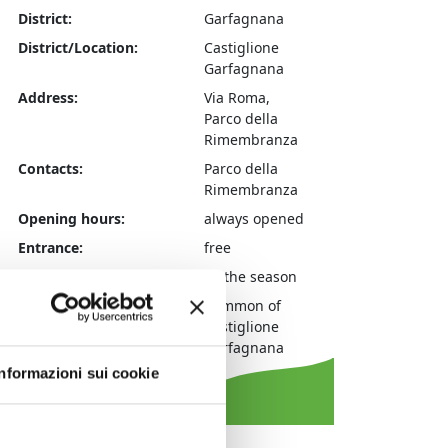
District:
Garfagnana
District/Location:
Castiglione
Garfagnana
Address:
Via Roma,
Parco della
Rimembranza
Contacts:
Parco della
Rimembranza
Opening hours:
always opened
Entrance:
free
Recommended season:
all the season
Municipality:
Common of
Castiglione
Garfagnana
Informazioni sui cookie
ei Caduti, particolare della lapide in onore dei Caduti di tut