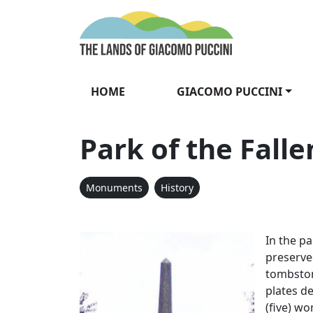
Skip to content
The Lands of Gia
HOME
GIACOMO PUCCINI
Park of the Fall
Monuments
History
Parco dei C
In the pa
preserved
tombston
plates de
(five) wo