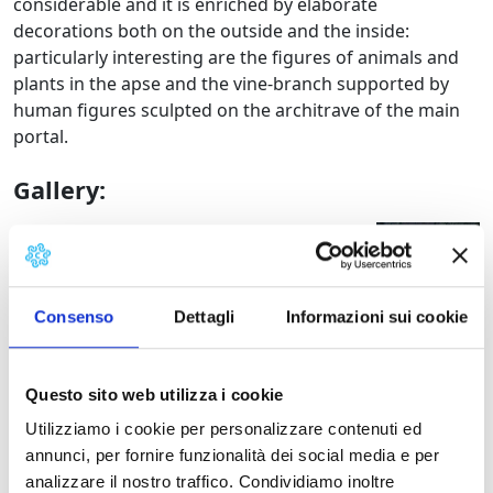
considerable and it is enriched by elaborate
decorations both on the outside and the inside:
particularly interesting are the figures of animals and
plants in the apse and the vine-branch supported by
human figures sculpted on the architrave of the main
portal.
Gallery:
B
Borgo a Mozzano, facciata
Borgo a Mozza
Consenso
Dettagli
Informazioni sui cookie
Borgo a Mozzano, architrave d
Questo sito web utilizza i cookie
Borgo a Mozzano, parte absid
Utilizziamo i cookie per personalizzare contenuti ed
annunci, per fornire funzionalità dei social media e per
analizzare il nostro traffico. Condividiamo inoltre