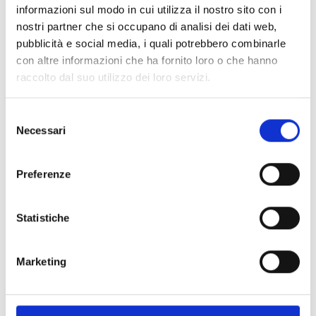
Borgo a Mozzano, fonte battesimale
informazioni sul modo in cui utilizza il nostro sito con i
nostri partner che si occupano di analisi dei dati web,
pubblicità e social media, i quali potrebbero combinarle
con altre informazioni che ha fornito loro o che hanno
Details:
raccolto dal suo utilizzo dei loro servizi.
Selezione
Historical Information
Necessari
del
consenso
Preferenze
Statistiche
Information:
Marketing
District:
Mediavalle
District/Location:
Borgo a Mozzano, locality Diecimo
Foundation:
X century