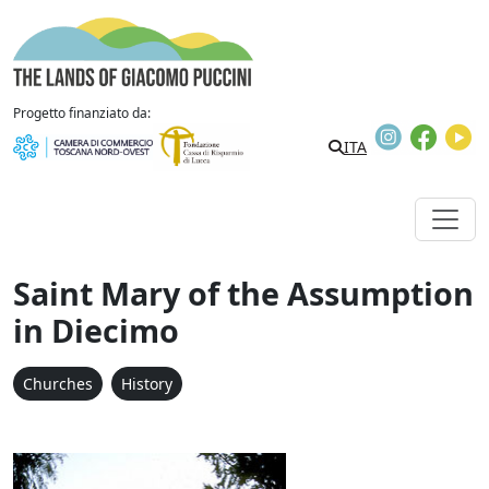
Skip to content
The Lands of Giacomo Puccini
Progetto finanziato da:
Instagram
Faceb
Y
ITA
Saint Mary of the Assumption
in Diecimo
Churches
History
Santa Maria Assunta a D