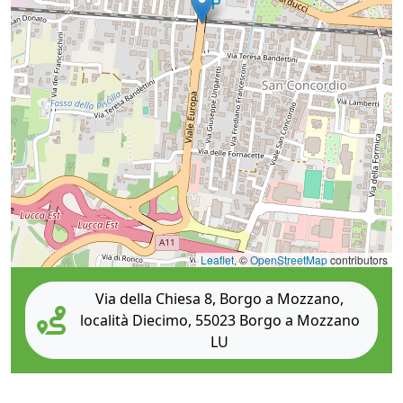
Leaflet
, ©
OpenStreetMap
contributors
Via della Chiesa 8, Borgo a Mozzano,
località Diecimo, 55023 Borgo a Mozzano
LU