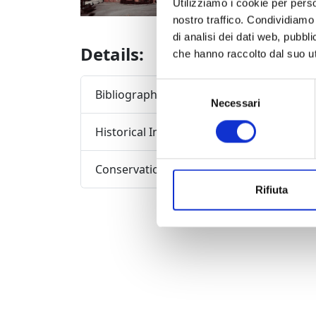
Utilizziamo i cookie per perso
nostro traffico. Condividiamo 
di analisi dei dati web, pubbl
Details:
che hanno raccolto dal suo uti
Selezione
Bibliography
Necessari
del
consenso
Historical Information
Conservation status
Rifiuta