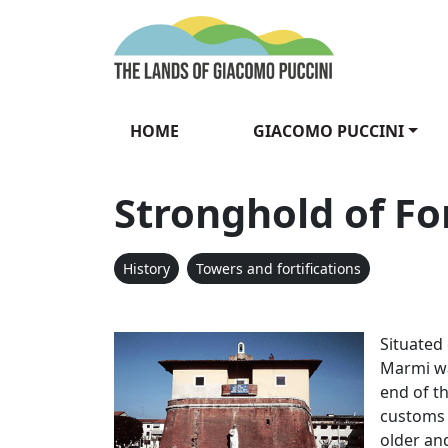
Skip to content
The Lands of Gia
HOME
GIACOMO PUCCINI
Stronghold of Fo
History
Towers and fortifications
Fortino di 
Situated 
Marmi wa
end of t
customs a
older and