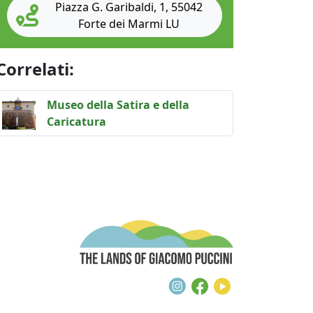
Piazza G. Garibaldi, 1, 55042
Forte dei Marmi LU
Correlati:
Museo della Satira e della Caricatura / Museum of 
Museo della Satira e della
Caricatura
The Lands of G
Instagram
Facebook
Youtube