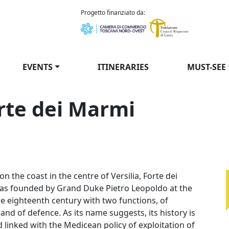
como Puccini
Progetto finanziato da:
EVENTS
ITINERARIES
MUST-SEE
rte dei Marmi
Forte dei Marmi / Stronghold of Forte dei Marmi
on the coast in the centre of Versilia, Forte dei
s founded by Grand Duke Pietro Leopoldo at the
he eighteenth century with two functions, of
nd of defence. As its name suggests, its history is
 linked with the Medicean policy of exploitation of