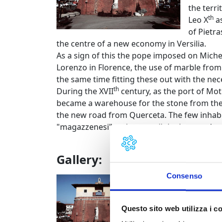
the terr
th
Leo X
as
of Pietr
the centre of a new economy in Versilia.
As a sign of this the pope imposed on Mich
Lorenzo in Florence, the use of marble from
the same time fitting these out with the nec
th
During the XVII
century, as the port of Mot
became a warehouse for the stone from the
the new road from Querceta. The few inhabita
"magazzenesi", at least until the Lorena dyna
Gallery:
Consenso
Forte dei marmi
Questo sito web utilizza i c