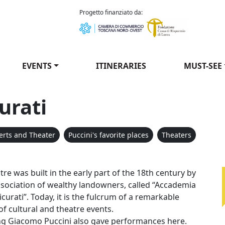
como Puccini
Progetto finanziato da:
EVENTS
ITINERARIES
MUST-SEE
urati
certs and Theater
Puccini's favorite places
Theaters
Rassicurati
re was built in the early part of the 18th century by
association of wealthy landowners, called “Accademia
icurati”. Today, it is the fulcrum of a remarkable
f cultural and theatre events.
g Giacomo Puccini also gave performances here.