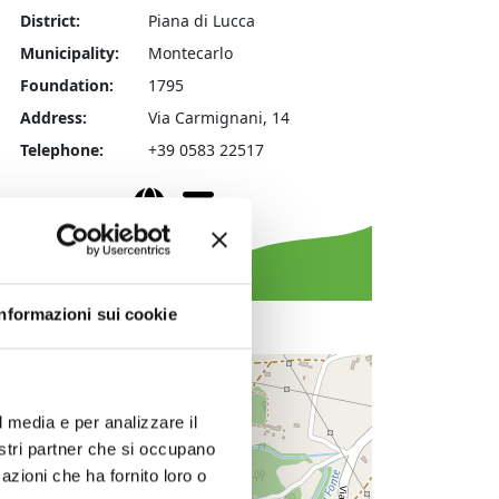
District:
Piana di Lucca
Municipality:
Montecarlo
Foundation:
1795
Address:
Via Carmignani, 14
Telephone:
+39 0583 22517
Website
Email
Informazioni sui cookie
+
−
l media e per analizzare il
nostri partner che si occupano
azioni che ha fornito loro o