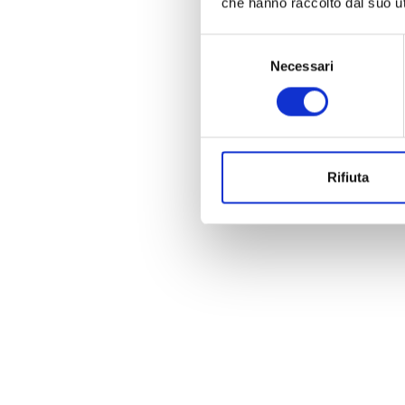
che hanno raccolto dal suo uti
Selezione
Necessari
del
consenso
Rifiuta