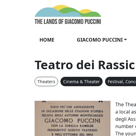
Skip to content
The Lands of Gia
HOME
GIACOMO PUCCINI
Teatro dei Rassic
Theaters
Cinema & Theater
Festival, Con
Teatro dei 
The Theat
a local 
degli Ass
number o
The youn