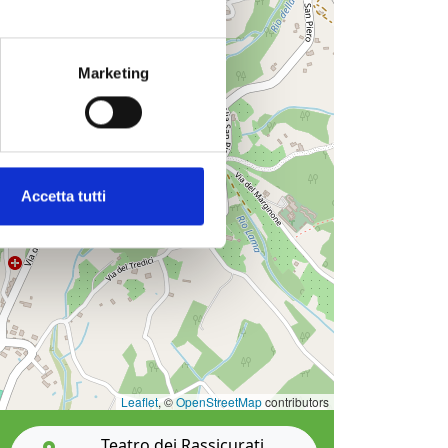
Marketing
Accetta tutti
Leaflet
, ©
OpenStreetMap
contributors
Teatro dei Rassicurati,