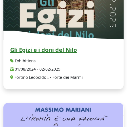
Gli Egizi e i doni del Nilo
Exhibitions
01/08/2024 - 02/02/2025
Fortino Leopoldo I - Forte dei Marmi
U