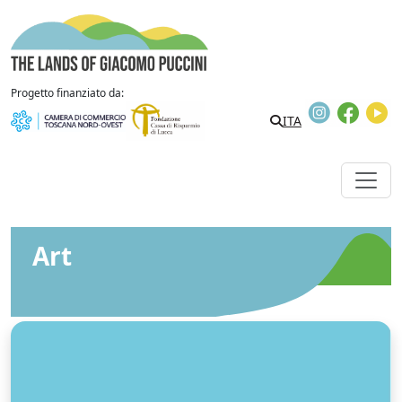
Skip to content
The Lands of Giacomo Puccini
Progetto finanziato da:
Instagram
Faceb
Y
ITA
Art
L