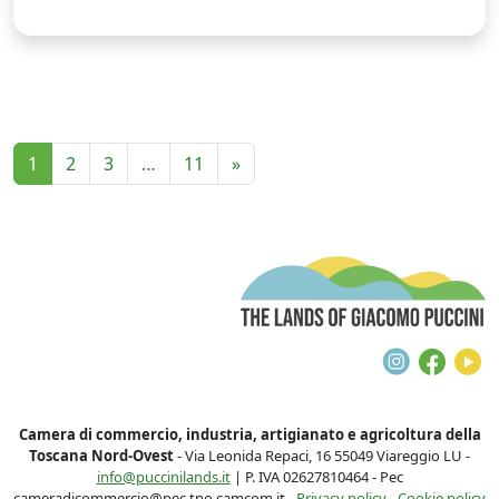
1
2
3
…
11
»
T
Instagra
Face
Y
Camera di commercio, industria, artigianato e agricoltura della
Toscana Nord-Ovest
- Via Leonida Repaci, 16 55049 Viareggio LU -
info@puccinilands.it
| P. IVA 02627810464 - Pec
cameradicommercio@pec.tno.camcom.it -
Privacy policy
-
Cookie policy