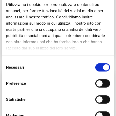
Utilizziamo i cookie per personalizzare contenuti ed
annunci, per fornire funzionalità dei social media e per
analizzare il nostro traffico. Condividiamo inoltre
Lucca Fashion Weekend
informazioni sul modo in cui utilizza il nostro sito con i
nostri partner che si occupano di analisi dei dati web,
Events
pubblicità e social media, i quali potrebbero combinarle
27 - 29 giugno 2024
con altre informazioni che ha fornito loro o che hanno
Lucca, centro storico
raccolto dal suo utilizzo dei loro servizi.
Selezione
Necessari
del
P
consenso
Preferenze
Statistiche
Marketing