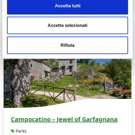
Accetta tutti
Accetta selezionati
C
Rifiuta
Campocatino – Jewel of Garfagnana
Parks