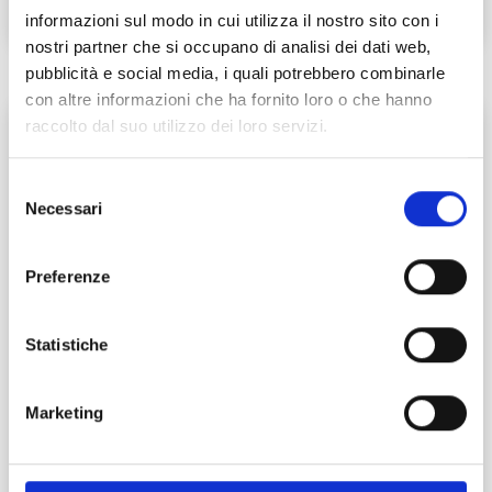
informazioni sul modo in cui utilizza il nostro sito con i
nostri partner che si occupano di analisi dei dati web,
pubblicità e social media, i quali potrebbero combinarle
con altre informazioni che ha fornito loro o che hanno
O
raccolto dal suo utilizzo dei loro servizi.
Selezione
Necessari
del
consenso
Preferenze
Statistiche
Marketing
Orrido di Botri
Parks