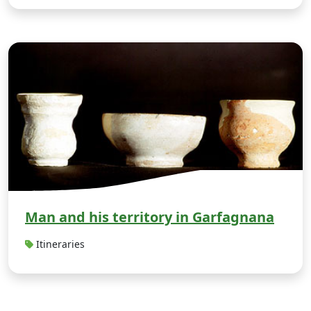
M
Man and his territory in Garfagnana
Itineraries