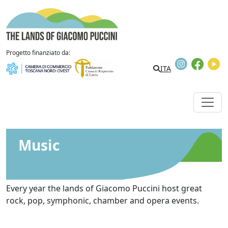
Skip to content
The Lands of Giacomo Puccini
Progetto finanziato da:
Instagram
Faceb
Y
ITA
Music
Every year the lands of Giacomo Puccini host great
rock, pop, symphonic, chamber and opera events.