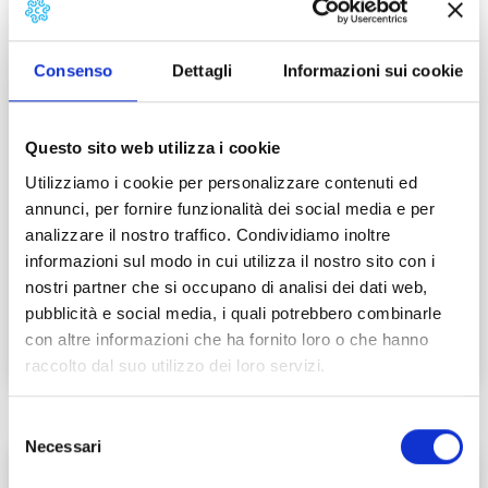
Consenso
Dettagli
Informazioni sui cookie
Questo sito web utilizza i cookie
Utilizziamo i cookie per personalizzare contenuti ed
annunci, per fornire funzionalità dei social media e per
analizzare il nostro traffico. Condividiamo inoltre
FESTIVAL OPERA BARGA
informazioni sul modo in cui utilizza il nostro sito con i
nostri partner che si occupano di analisi dei dati web,
Festival, Concerts and Theater
pubblicità e social media, i quali potrebbero combinarle
21 luglio-11 agosto 2021
con altre informazioni che ha fornito loro o che hanno
raccolto dal suo utilizzo dei loro servizi.
Selezione
N
Necessari
del
consenso