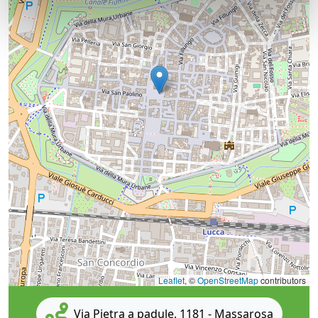
Leaflet
, ©
OpenStreetMap
contributors
Via Pietra a padule, 1181 - Massarosa