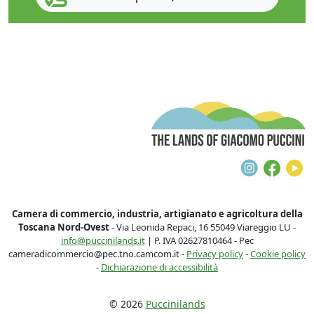
T
Instagra
Face
Y
Camera di commercio, industria, artigianato e agricoltura della
Toscana Nord-Ovest
- Via Leonida Repaci, 16 55049 Viareggio LU -
info@puccinilands.it
| P. IVA 02627810464 - Pec
cameradicommercio@pec.tno.camcom.it -
Privacy policy
-
Cookie policy
-
Dichiarazione di accessibilità
© 2026
Puccinilands