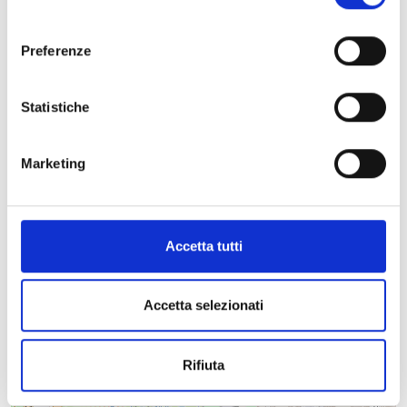
consenso
Information:
Preferenze
District:
Versilia - Lucca
Telephone:
+39 349 4445351
Statistiche
Website
Facebook
Instagram
YouTube
Marketing
Accetta tutti
+
Accetta selezionati
−
Rifiuta