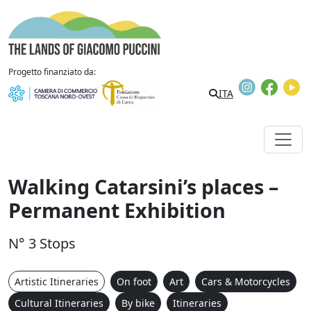
Skip to content
The Lands of Giacomo Puccini
Progetto finanziato da:
Instagram
Faceb
Y
ITA
Walking Catarsini’s places –
Permanent Exhibition
N° 3 Stops
Artistic Itineraries
On foot
Art
Cars & Motorcycles
Cultural Itineraries
By bike
Itineraries