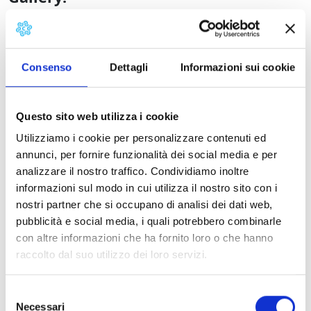
Cammino i luoghi di Catarsini
Cammino i luoghi di Catarsini
Descrizione dei p
Consenso
Dettagli
Informazioni sui cookie
Stops:
Questo sito web utilizza i cookie
Utilizziamo i cookie per personalizzare contenuti ed
annunci, per fornire funzionalità dei social media e per
Il Cammino degli affreschi e dei panorami
analizzare il nostro traffico. Condividiamo inoltre
informazioni sul modo in cui utilizza il nostro sito con i
Il Cammino della Lucchesia e della marina
nostri partner che si occupano di analisi dei dati web,
pubblicità e social media, i quali potrebbero combinarle
Il Cammino completo e delle Versilie
con altre informazioni che ha fornito loro o che hanno
raccolto dal suo utilizzo dei loro servizi.
Selezione
Necessari
del